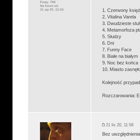
Posty:
766
Na forum od:
31 sty 05, 22:00
1. Czerwony księ
2. Vitalina Varela
3. Dwudzieste stul
4. Metamorfoza p
5. Słudzy
6. Dni
7. Funny Face
8. Białe na białym
9. Noc bez końca
10. Miasto zasnęł
Kolejność przypa
Rozczarowania: Ed
21 lis 20, 11:58
Bez uwzględnienia 