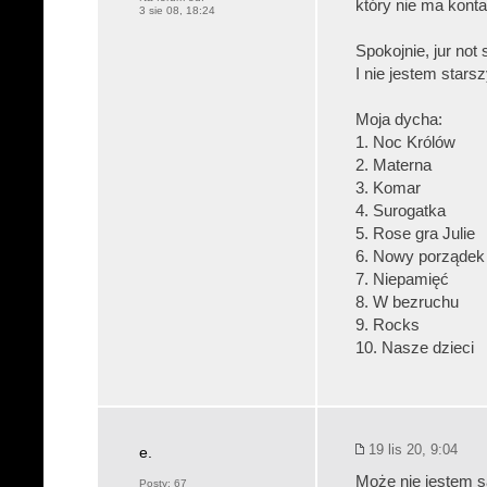
który nie ma kont
3 sie 08, 18:24
Spokojnie, jur not s
I nie jestem sta
Moja dycha:
1. Noc Królów
2. Materna
3. Komar
4. Surogatka
5. Rose gra Julie
6. Nowy porządek
7. Niepamięć
8. W bezruchu
9. Rocks
10. Nasze dzieci
19 lis 20, 9:04
e.
Może nie jestem s
Posty:
67