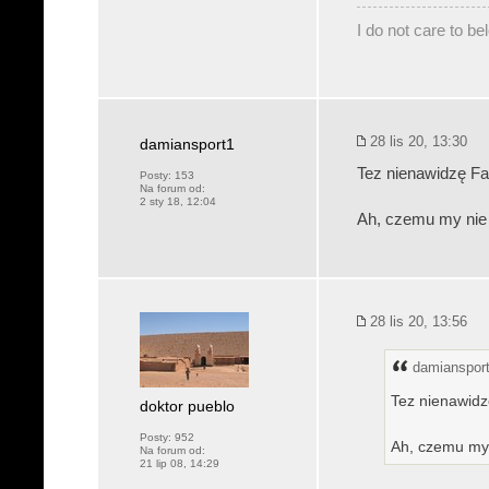
I do not care to b
28 lis 20, 13:30
damiansport1
Tez nienawidzę Fa
Posty:
153
Na forum od:
2 sty 18, 12:04
Ah, czemu my nie 
28 lis 20, 13:56
damiansport
Tez nienawidz
doktor pueblo
Posty:
952
Ah, czemu my 
Na forum od:
21 lip 08, 14:29