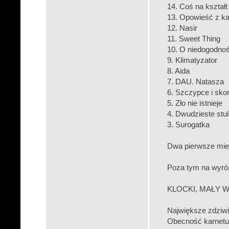
14. Coś na kształt 
13. Opowieść z k
12. Nasir
11. Sweet Thing
10. O niedogodnoś
9. Klimatyzator
8. Aida
7. DAU. Natasza
6. Szczypce i skor
5. Zło nie istnieje
4. Dwudzieste stul
3. Surogatka
Dwa pierwsze mi
Poza tym na wyróż
KLOCKI, MAŁY 
Największe zdziwie
Obecność karnetu,