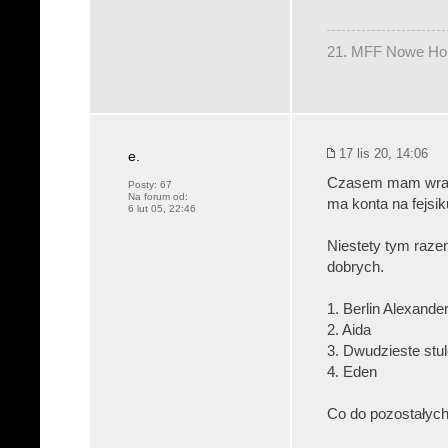
21. MFF Nowe Hory
17 lis 20, 14:06
e.
Czasem mam wrażen
Posty:
67
Na forum od:
ma konta na fejsi
6 lut 05, 22:46
Niestety tym razem
dobrych.
1. Berlin Alexande
2. Aida
3. Dwudzieste stul
4. Eden
Co do pozostałyc