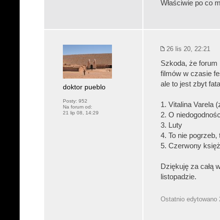
Właściwie po co mi
26 lis 20, 22:21
Szkoda, że forum n
filmów w czasie f
ale to jest zbyt fa
doktor pueblo
Posty:
952
1. Vitalina Varela
Na forum od:
21 lip 08, 14:29
2. O niedogodnośc
3. Luty
4. To nie pogrzeb
5. Czerwony księż
Dziękuję za całą w
listopadzie.
Ostatnio edytowano 