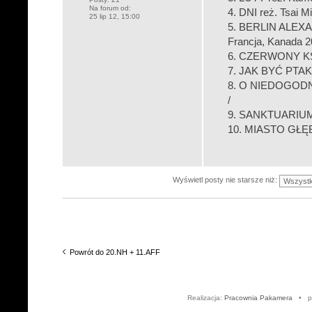
Na forum od:
4. DNI reż. Tsai Mi
25 lip 12, 15:00
5. BERLIN ALEXAN
Francja, Kanada 2
6. CZERWONY KSIĘ
7. JAK BYĆ PTAKI
8. O NIEDOGODNO
/
9. SANKTUARIUM r
10. MIASTO GŁĘBO
Wyświetl posty nie starsze niż:
Powrót do 20.NH + 11.AFF
Realizacja:
Pracownia Pakamera
• po