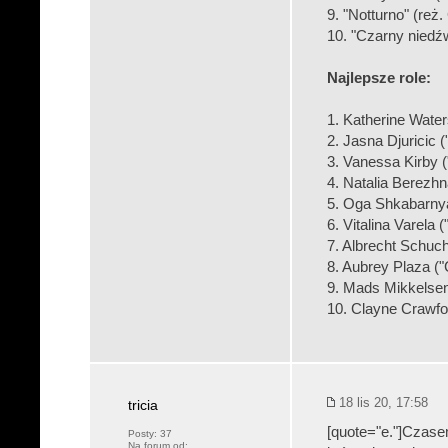
9. "Notturno" (reż
10. "Czarny niedź
Najlepsze role:
1. Katherine Water
2. Jasna Djuricic (
3. Vanessa Kirby (
4. Natalia Berezh
5. Oga Shkabarny
6. Vitalina Varela (
7. Albrecht Schuch
8. Aubrey Plaza (
9. Mads Mikkelse
10. Clayne Crawf
18 lis 20, 17:58
tricia
[quote="e."]Czase
Posty:
37
Na forum od: