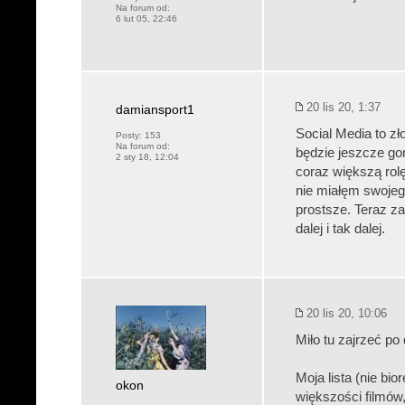
Na forum od:
6 lut 05, 22:46
20 lis 20, 1:37
damiansport1
Social Media to zł
Posty:
153
Na forum od:
będzie jeszcze go
2 sty 18, 12:04
coraz większą rolę
nie miałęm swojeg
prostsze. Teraz za
dalej i tak dalej.
20 lis 20, 10:06
Miło tu zajrzeć po 
Moja lista (nie bi
okon
większości filmów,