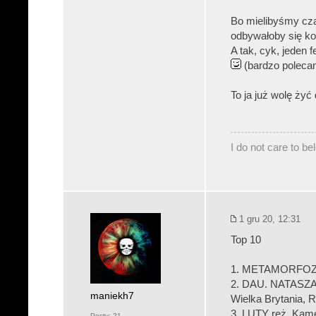
Bo mielibyśmy czar
odbywałoby się k
A tak, cyk, jeden 
(bardzo polec
To ja już wolę żyć
I do not care to b
1 gru 20, 12:31
Top 10
1. METAMORFOZA P
2. DAU. NATASZA r
maniekh7
Wielka Brytania, R
3. LUTY reż. Kamen
Posty:
21