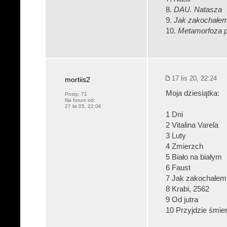
8.
DAU. Natasza
9.
Jak zakochałem
10.
Metamorfoza 
17 lis 20, 22:24
mortiis2
Moja dziesiątka:
Posty:
71
Na forum od:
27 lis 05, 22:06
1 Dni
2 Vitalina Varela
3 Luty
4 Zmierzch
5 Biało na białym
6 Faust
7 Jak zakochałem
8 Krabi, 2562
9 Od jutra
10 Przyjdzie śmier