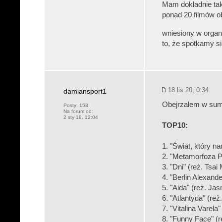
Mam dokładnie tak
ponad 20 filmów o
wniesiony w organ
to, że spotkamy si
18 lis 20, 0:34
damiansport1
Obejrzałem w sumie
Posty:
153
Na forum od:
2 sty 18, 12:04
TOP10:
1. "Świat, który n
2. "Metamorfoza P
3. "Dni" (reż. Tsai
4. "Berlin Alexand
5. "Aida" (reż. Jas
6. "Atlantyda" (re
7. "Vitalina Varela
8. "Funny Face" (r