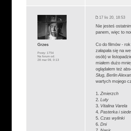
17 lis 20, 18:53
Nie jesteś ostatni
panem, więc to no
Grzes
Co do filmów - rok
załapała się na wer
Posty:
1754
osób) w listopadz
Na forum od:
28 mar 09, 0:13
miałem dużo mniej 
oglądałem też abs
Sług
,
Berlin Alexa
wartych mojego cz
1.
Zmierzch
2.
Luty
3.
Vitalina Varela
4.
Pasterka i sied
5.
Czas wylinki
6.
Dni
7.
Nasir