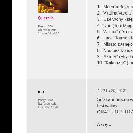
1. "Metamorfoza p
2. "Vitalina Varela
Querelle
3. "Czerwony księż
4. "Dni" (Tsai Ming
Posty:
874
Na forum od:
5. "Wilcox" (Denis
24 gru 04, 4:26
6. "Luty" (Kamen 
7. "Miasto zasnęło
8. "Noc bez końca
9. "Szmer" (Heath
10. "Kala azar" (J
22 lis 20, 23:21
mp
Ściskam mocno wsz
Posty:
152
Na forum od:
festiwalów.
2 sie 05, 10:42
GRATULUJE I DZ
A więc: