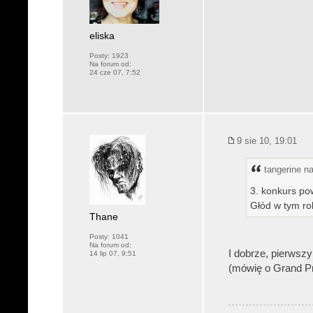
eliska
Posty:
1923
Na forum od:
24 cze 07, 7:52
9 sie 10, 19:01
tangerine na
3. konkurs po
Głód w tym rok
Thane
Posty:
1041
Na forum od:
I dobrze, pierwszy
14 lip 07, 9:51
(mówię o Grand Pr