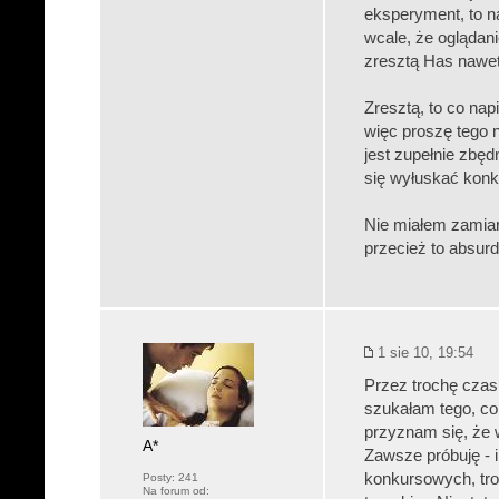
eksperyment, to na
wcale, że oglądani
zresztą Has nawet
Zresztą, to co nap
więc proszę tego n
jest zupełnie zbęd
się wyłuskać konk
Nie miałem zamiar
przecież to absurd
1 sie 10, 19:54
Przez trochę czas
szukałam tego, co
przyznam się, że 
A*
Zawsze próbuję - 
konkursowych, tr
Posty:
241
Na forum od: