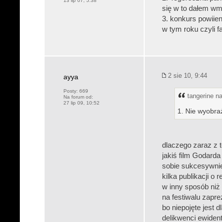
13 lip 07, 5:38
się w to dałem wm
3. konkurs powiie
w tym roku czyli f
2 sie 10, 9:44
ayya
Posty:
669
tangerine na
Na forum od:
27 lip 09, 10:52
1. Nie wyobra
dlaczego zaraz z t
jakiś film Godard
sobie sukcesywnie
kilka publikacji o
w inny sposób niż
na festiwalu zapr
bo niepojęte jest 
delikwenci ewident