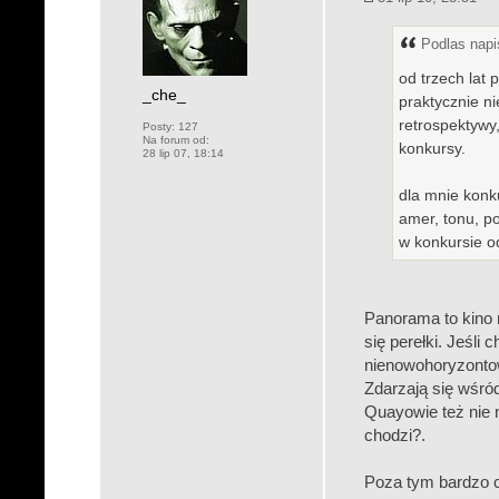
Podlas napis
od trzech lat
_che_
praktycznie n
retrospektywy,
Posty:
127
Na forum od:
konkursy.
28 lip 07, 18:14
dla mnie konk
amer, tonu, po
w konkursie o
Panorama to kino n
się perełki. Jeśli
nienowohoryzontow
Zdarzają się wśród
Quayowie też nie 
chodzi?.
Poza tym bardzo c