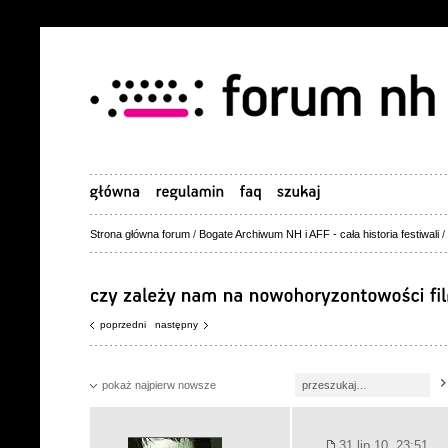
Strona główna forum
/
Bogate Archiwum NH i AFF - cała historia festiwali
/
poprzedni
następny
pokaż najpierw nowsze
31 lip 10, 23:51