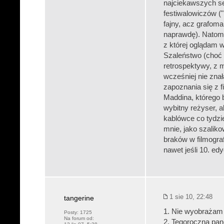
najciekawszych se
festiwalowiczów ("
fajny, acz grafom
naprawdę). Natom
z której oglądam 
Szaleństwo (choć 
retrospektywy, z m
wcześniej nie zna
zapoznania się z f
Maddina, którego 
wybitny reżyser, 
kablówce co tydzie
mnie, jako szalik
braków w filmograf
nawet jeśli 10. ed
1 sie 10, 22:48
tangerine
1. Nie wyobrażam 
Posty:
1725
Na forum od:
2. Tegoroczna pano