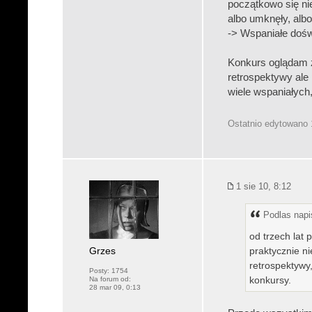
początkowo się ni
albo umknęły, alb
-> Wspaniałe dośw
Konkurs oglądam 
retrospektywy ale
wiele wspaniałych
Ostatnio edytowano 
1 sie 10, 8:12
Podlas napis
od trzech lat
Grzes
praktycznie n
retrospektywy,
Posty:
1754
konkursy.
Na forum od:
28 mar 09, 0:13