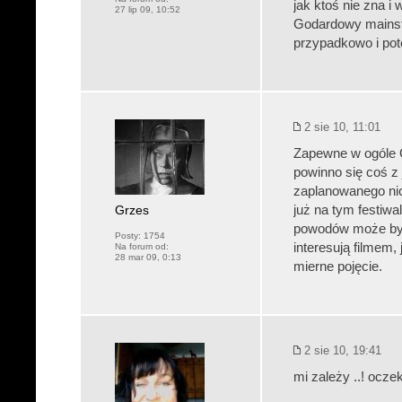
jak ktoś nie zna i
27 lip 09, 10:52
Godardowy mainstr
przypadkowo i po
2 sie 10, 11:01
Zapewne w ogóle Go
powinno się coś z 
zaplanowanego nic
Grzes
już na tym festiwa
powodów może być 
Posty:
1754
interesują filmem, 
Na forum od:
28 mar 09, 0:13
mierne pojęcie.
2 sie 10, 19:41
mi zależy ..! ocz