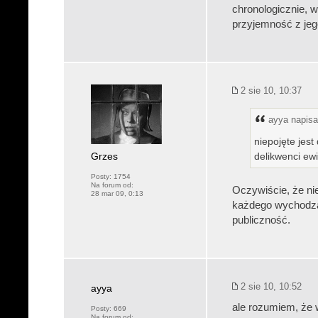
chronologicznie, 
przyjemność z jeg
2 sie 10, 10:37
ayya napisał
niepojęte jest
Grzes
delikwenci ewi
Posty:
1754
Na forum od:
Oczywiście, że nie
28 mar 09, 0:13
każdego wychodzą
publiczność.
2 sie 10, 10:52
ayya
ale rozumiem, że 
Posty:
669
Na forum od: