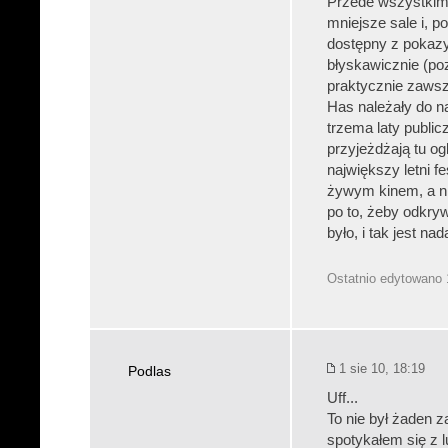
Przede wszystkim
mniejsze sale i, 
dostępny z pokazy
błyskawicznie (po
praktycznie zawsz
Has należały do n
trzema laty public
przyjeżdżają tu og
największy letni f
żywym kinem, a ni
po to, żeby odkry
było, i tak jest na
Ostatnio edytowano 
1 sie 10, 18:19
Podlas
Uff...
To nie był żaden z
spotykałem się z l