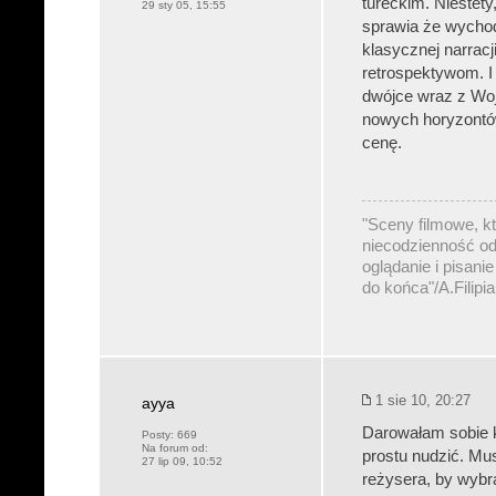
tureckim. Niestety
29 sty 05, 15:55
sprawia że wycho
klasycznej narracj
retrospektywom. I
dwójce wraz z Wo
nowych horyzontów,
cenę.
"Sceny filmowe, kt
niecodzienność od
oglądanie i pisani
do końca"/A.Filipi
1 sie 10, 20:27
ayya
Darowałam sobie k
Posty:
669
Na forum od:
prostu nudzić. Mu
27 lip 09, 10:52
reżysera, by wybra