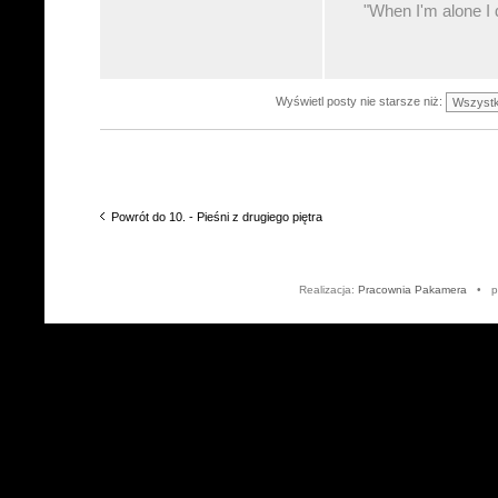
"When I'm alone I d
Wyświetl posty nie starsze niż:
Powrót do 10. - Pieśni z drugiego piętra
Realizacja:
Pracownia Pakamera
• po