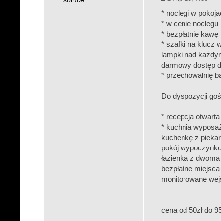
soruce
* noclegi w poko
* w cenie noclegu 
* bezpłatnie kawę 
* szafki na klucz
lampki nad każdy
darmowy dostęp do
* przechowalnię b
Do dyspozycji goś
* recepcja otwart
* kuchnia wyposaż
kuchenkę z piekar
pokój wypoczynkow
łazienka z dwoma 
bezpłatne miejsca
monitorowane wej
cena od 50zł do 9