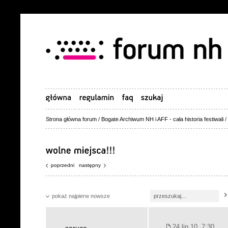
Strona główna forum
/
Bogate Archiwum NH i AFF - cała historia festiwali
/
poprzedni
następny
pokaż najpierw nowsze
24 lip 10, 7:30