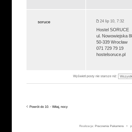
24 lip 10, 7:32
soruce
Hostel SORUCE
ul. Nowowiejska 8
50-339 Wrocław
071 729 79 19
hostelsoruce.pl
Wyświetl posty nie starsze niż:
Powrót do 10. - Witaj, nocy
Realizacja:
Pracownia Pakamera
• po