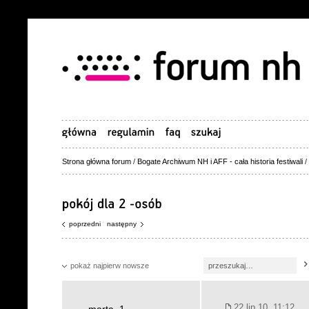
Strona główna forum
/
Bogate Archiwum NH i AFF - cała historia festiwali
/
poprzedni
następny
pokaż najpierw nowsze
22 lip 10, 11:12