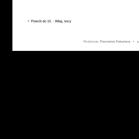
Powrót do 10. - Witaj, nocy
Realizacja:
Pracownia Pakamera
• po