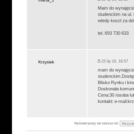
marta_1
Mam do wynajęcia 
studenckim na ul.
wtedy koszt za do
tel. 693 730 633
23 lip 10, 16:57
Krzysiek
mam do wynajęcia 
studenckim.Dostęp 
Blisko Rynku i kin
Doskonała komunik
Cena:30 /osoba lub 
kontakt: e-mail:kr
Wyświetl posty nie starsze niż: