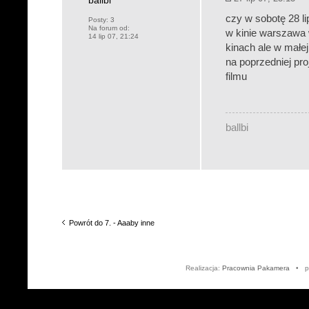
ballbi
czy w sobotę 28 l
Posty:
3
Na forum od:
w kinie warszawa w
14 lip 07, 21:24
kinach ale w małe
na poprzedniej pro
filmu
ballbi
Powrót do 7. - Aaaby inne
Realizacja:
Pracownia Pakamera
• po