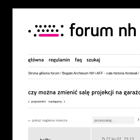
Strona główna forum
/
Bogate Archiwum NH i AFF - cała historia festiwali
/
poprzedni
następny
pokaż najpierw nowsze
27 lip 07, 23:13