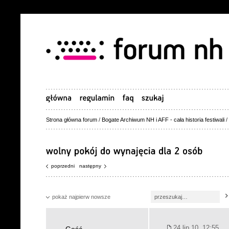
Strona główna forum
/
Bogate Archiwum NH i AFF - cała historia festiwali
/
poprzedni
następny
pokaż najpierw nowsze
24 lip 10, 12:55