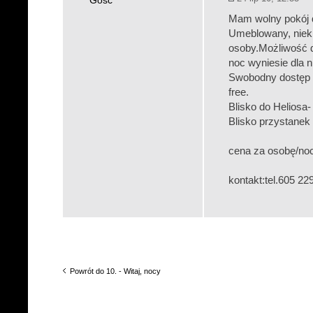
Gość
Mam wolny pokój 
Umeblowany, niekr
osoby.Możliwość d
noc wyniesie dla ni
Swobodny dostęp d
free.
Blisko do Heliosa-
Blisko przystanek
cena za osobę/noc
kontakt:tel.605 22
Powrót do 10. - Witaj, nocy