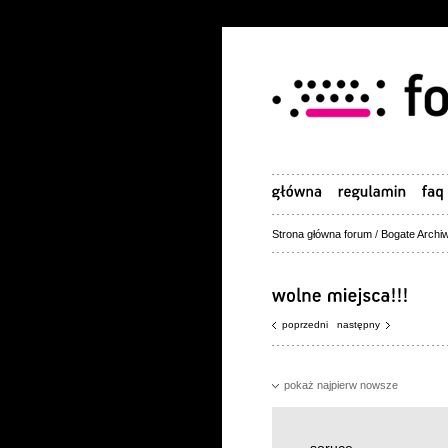
Strona główna forum
/
Bogate Archiw
poprzedni
następny
pokaż najpierw nowsze