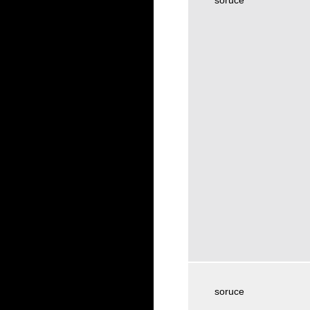
soruce
soruce