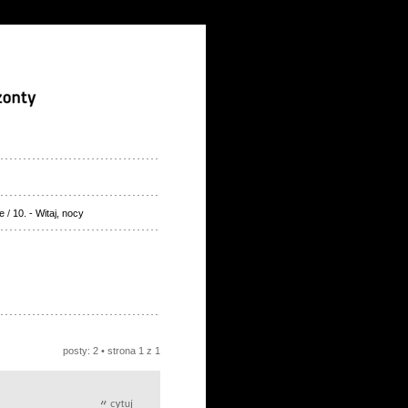
e
/
10. - Witaj, nocy
posty: 2 • strona
1
z
1