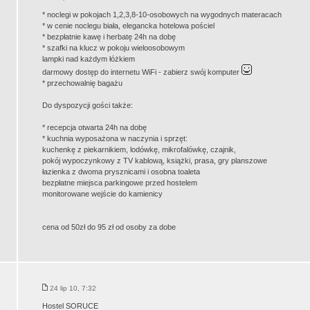
* noclegi w pokojach 1,2,3,8-10-osobowych na wygodnych materacach
* w cenie noclegu biała, elegancka hotelowa pościel
* bezpłatnie kawę i herbatę 24h na dobę
* szafki na klucz w pokoju wieloosobowym
lampki nad każdym łóżkiem
darmowy dostęp do internetu WiFi - zabierz swój komputer
* przechowalnię bagażu
Do dyspozycji gości także:
* recepcja otwarta 24h na dobę
* kuchnia wyposażona w naczynia i sprzęt:
kuchenkę z piekarnikiem, lodówkę, mikrofalówkę, czajnik,
pokój wypoczynkowy z TV kablową, książki, prasa, gry planszowe
łazienka z dwoma prysznicami i osobna toaleta
bezpłatne miejsca parkingowe przed hostelem
monitorowane wejście do kamienicy
cena od 50zł do 95 zł od osoby za dobe
24 lip 10, 7:32
Hostel SORUCE