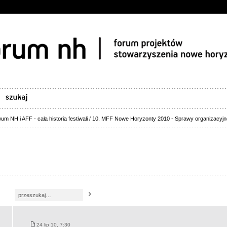
um NH i AFF - cała historia festiwali
/
10. MFF Nowe Horyzonty 2010 - Sprawy organizacyjn
24 lip 10, 7:30