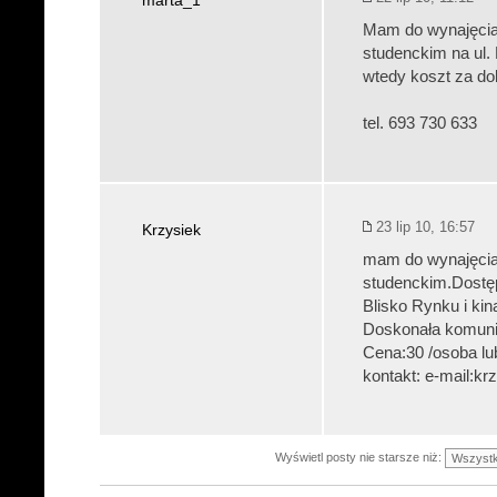
marta_1
Mam do wynajęcia 
studenckim na ul.
wtedy koszt za do
tel. 693 730 633
23 lip 10, 16:57
Krzysiek
mam do wynajęcia 
studenckim.Dostęp 
Blisko Rynku i kin
Doskonała komunik
Cena:30 /osoba lub 
kontakt: e-mail:kr
Wyświetl posty nie starsze niż: