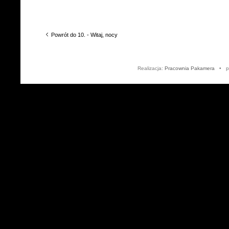
Powrót do 10. - Witaj, nocy
Realizacja:
Pracownia Pakamera
• po