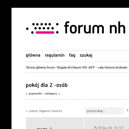
Strona główna forum
/
Bogate Archiwum NH i AFF - cała historia festiwali
/
poprzedni
następny
pokaż najpierw nowsze
22 lip 10, 11:12