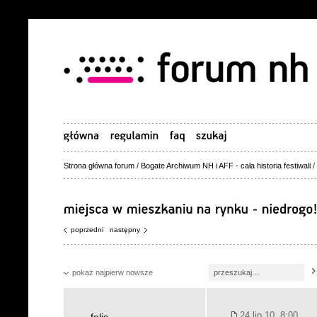
Strona główna forum
/
Bogate Archiwum NH i AFF - cała historia festiwali
/
poprzedni
następny
pokaż najpierw nowsze
24 lip 10, 8:00