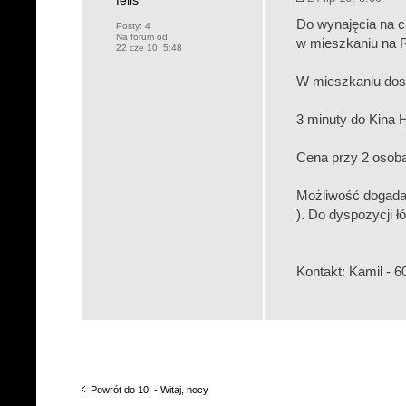
felis
Do wynajęcia na c
Posty:
4
Na forum od:
w mieszkaniu na 
22 cze 10, 5:48
W mieszkaniu dost
3 minuty do Kina H
Cena przy 2 osobac
Możliwość dogadani
). Do dyspozycji ł
Kontakt: Kamil - 
Powrót do 10. - Witaj, nocy