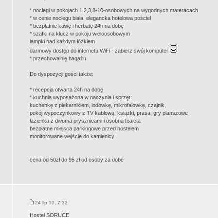
* noclegi w pokojach 1,2,3,8-10-osobowych na wygodnych materacach
* w cenie noclegu biała, elegancka hotelowa pościel
* bezpłatnie kawę i herbatę 24h na dobę
* szafki na klucz w pokoju wieloosobowym
lampki nad każdym łóżkiem
darmowy dostęp do internetu WiFi - zabierz swój komputer
* przechowalnię bagażu
Do dyspozycji gości także:
* recepcja otwarta 24h na dobę
* kuchnia wyposażona w naczynia i sprzęt:
kuchenkę z piekarnikiem, lodówkę, mikrofalówkę, czajnik,
pokój wypoczynkowy z TV kablową, książki, prasa, gry planszowe
łazienka z dwoma prysznicami i osobna toaleta
bezpłatne miejsca parkingowe przed hostelem
monitorowane wejście do kamienicy
cena od 50zł do 95 zł od osoby za dobe
24 lip 10, 7:32
Hostel SORUCE