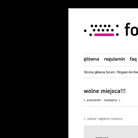
Strona główna forum
/
Bogate Archiw
poprzedni
następny
pokaż najpierw nowsze