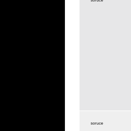
soruce
soruce