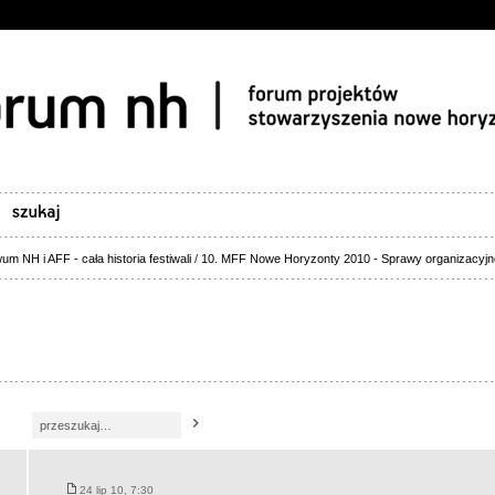
um NH i AFF - cała historia festiwali
/
10. MFF Nowe Horyzonty 2010 - Sprawy organizacyjn
24 lip 10, 7:30