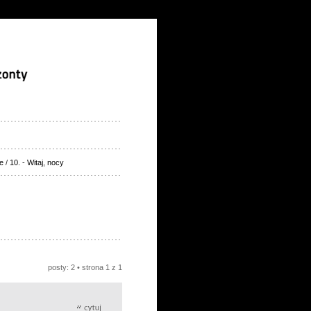
e
/
10. - Witaj, nocy
posty: 2 • strona
1
z
1