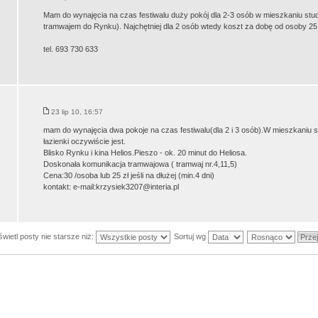
Mam do wynajęcia na czas festiwalu duży pokój dla 2-3 osób w mieszkaniu stud
tramwajem do Rynku). Najchętniej dla 2 osób wtedy koszt za dobę od osoby 25 
tel. 693 730 633
23 lip 10, 16:57
mam do wynajęcia dwa pokoje na czas festiwalu(dla 2 i 3 osób).W mieszkaniu 
łazienki oczywiście jest.
Blisko Rynku i kina Helios.Pieszo - ok. 20 minut do Heliosa.
Doskonała komunikacja tramwajowa ( tramwaj nr.4,11,5)
Cena:30 /osoba lub 25 zł jeśli na dłużej (min.4 dni)
kontakt: e-mail:krzysiek3207@interia.pl
wietl posty nie starsze niż:
Sortuj wg