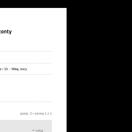
e
/
10. - Witaj, nocy
posty: 2 • strona
1
z
1