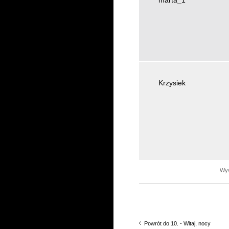
marta_1
Krzysiek
Wyś
Powrót do 10. - Witaj, nocy