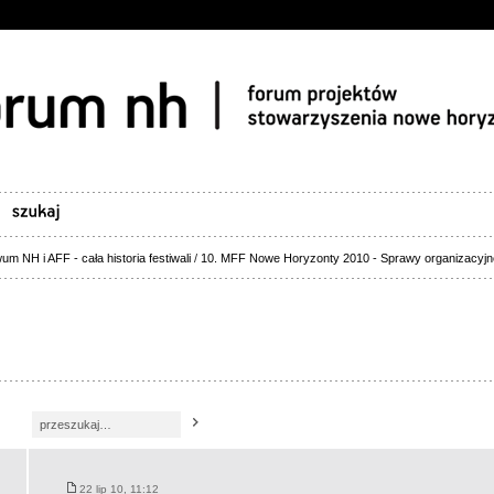
um NH i AFF - cała historia festiwali
/
10. MFF Nowe Horyzonty 2010 - Sprawy organizacyjn
22 lip 10, 11:12