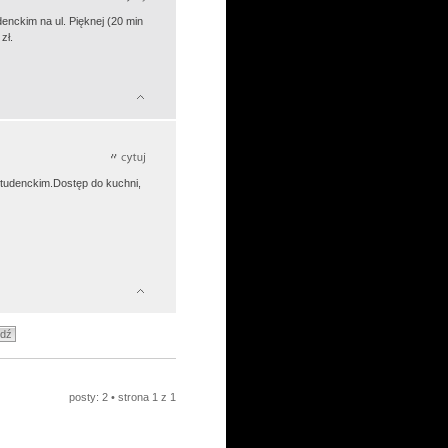
enckim na ul. Pięknej (20 min
zł.
studenckim.Dostęp do kuchni,
posty: 2 • strona
1
z
1