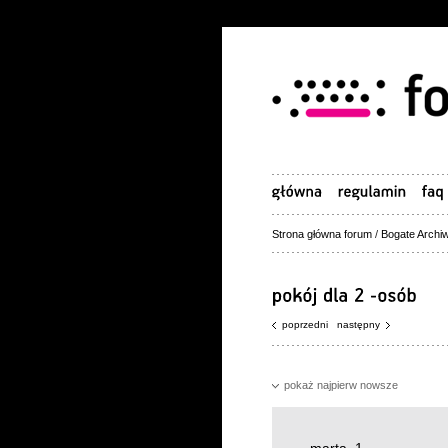
Strona główna forum
/
Bogate Archiw
poprzedni
następny
pokaż najpierw nowsze