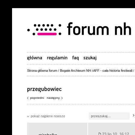
Strona główna forum
/
Bogate Archiwum NH i AFF - cała historia festiwali
/
poprzedni
następny
pokaż najpierw nowsze
23 lip 10, 16:12