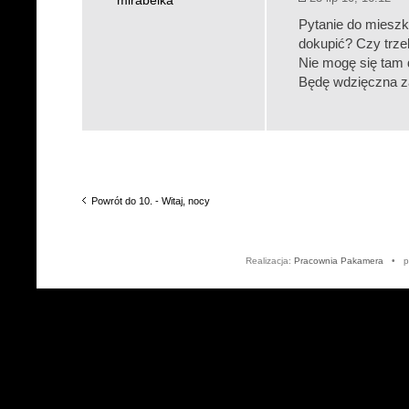
mirabelka
Pytanie do mieszk
dokupić? Czy trze
Nie mogę się tam 
Będę wdzięczna z
Powrót do 10. - Witaj, nocy
Realizacja:
Pracownia Pakamera
• po