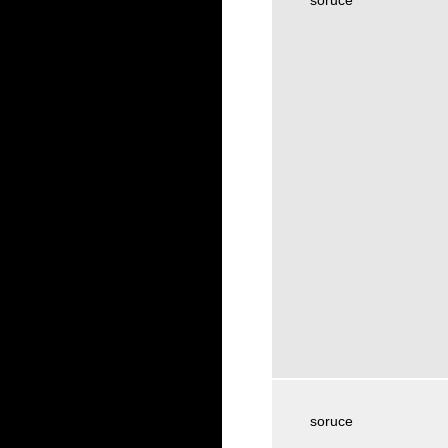
soruce
soruce