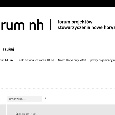
um NH i AFF - cała historia festiwali
/
10. MFF Nowe Horyzonty 2010 - Sprawy organizacyjn
24 lip 10, 7:30