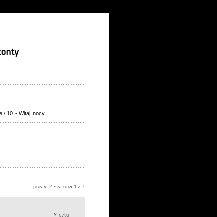
e
/
10. - Witaj, nocy
posty: 2 • strona
1
z
1