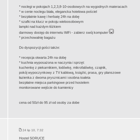
* noclegi w pokojach 1,2,3,8-10-osobowych na wygodnych materacach
* w cenie noclegu biała, elegancka hotelowa pościel
* bezpłatnie kawę i herbatę 24h na dobę
* szafki na klucz w pokoju wieloosobowym
lampki nad każdym łóżkiem
darmowy dostęp do internetu WiFi - zabierz swój komputer
* przechowalnię bagażu
Do dyspozycji gości także:
* recepcja otwarta 24h na dobę
* kuchnia wyposażona w naczynia i sprzęt:
kuchenkę z piekarnikiem, lodówkę, mikrofalówkę, czajnik,
pokój wypoczynkowy z TV kablową, książki, prasa, gry planszowe
łazienka z dwoma prysznicami i osobna toaleta
bezpłatne miejsca parkingowe przed hostelem
monitorowane wejście do kamienicy
cena od 50zł do 95 zł od osoby za dobe
24 lip 10, 7:32
Hostel SORUCE