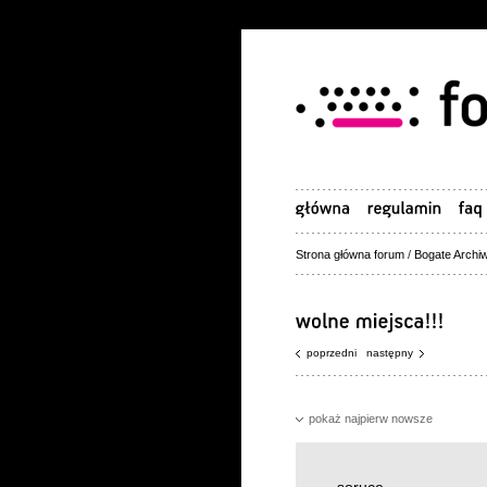
Strona główna forum
/
Bogate Archiw
poprzedni
następny
pokaż najpierw nowsze