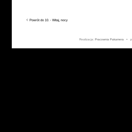
Powrót do 10. - Witaj, nocy
Realizacja:
Pracownia Pakamera
• po