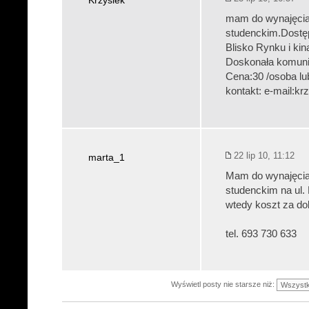
Krzysiek
mam do wynajęcia 
studenckim.Dostęp 
Blisko Rynku i kin
Doskonała komunik
Cena:30 /osoba lub 
kontakt: e-mail:kr
22 lip 10, 11:12
marta_1
Mam do wynajęcia 
studenckim na ul.
wtedy koszt za do
tel. 693 730 633
Wyświetl posty nie starsze niż: