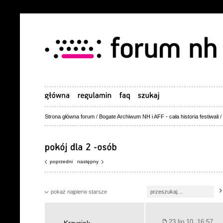
Strona główna forum
/
Bogate Archiwum NH i AFF - cała historia festiwali
/
poprzedni
następny
pokaż najpierw starsze
23 lip 10, 16:57