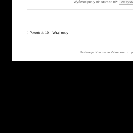
Wyświetl posty nie starsze niż:
Powrót do 10. - Witaj, nocy
Realizacja:
Pracownia Pakamera
• po