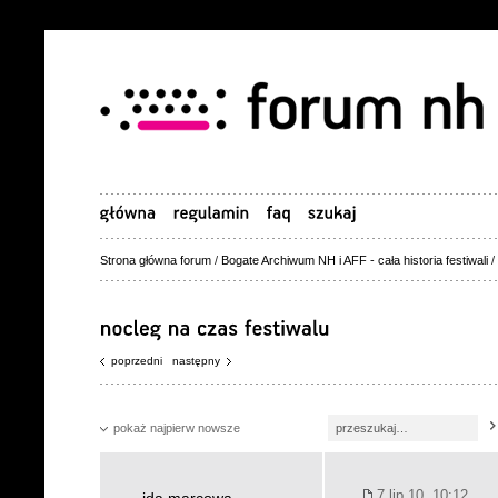
Strona główna forum
/
Bogate Archiwum NH i AFF - cała historia festiwali
/
poprzedni
następny
pokaż najpierw nowsze
7 lip 10, 10:12