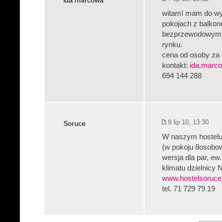
ida.marcowa
witam! mam do wyn
pokojach z balko
bezprzewodowym in
rynku.
cena od osoby za 
kontakt:
ida.marc
694 144 288
8 lip 10, 13:30
Soruce
W naszym hostelu 
(w pokoju 8osobow
wersja dla par, ew
klimatu dzielnicy
www.hostelsoruce
tel. 71 729 79 19