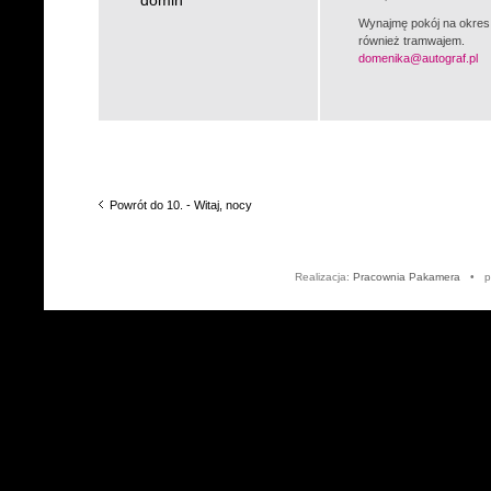
domin
Wynajmę pokój na okres 
również tramwajem.
domenika@autograf.pl
Powrót do 10. - Witaj, nocy
Realizacja:
Pracownia Pakamera
• po