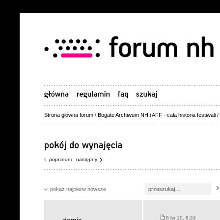
Strona główna forum
/
Bogate Archiwum NH i AFF - cała historia festiwali
/
poprzedni
następny
pokaż najpierw nowsze
8 lip 10, 8:24