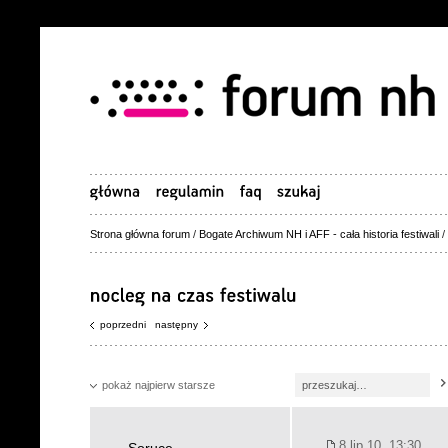
Strona główna forum
/
Bogate Archiwum NH i AFF - cała historia festiwali
/
poprzedni
następny
pokaż najpierw starsze
8 lip 10, 13:30