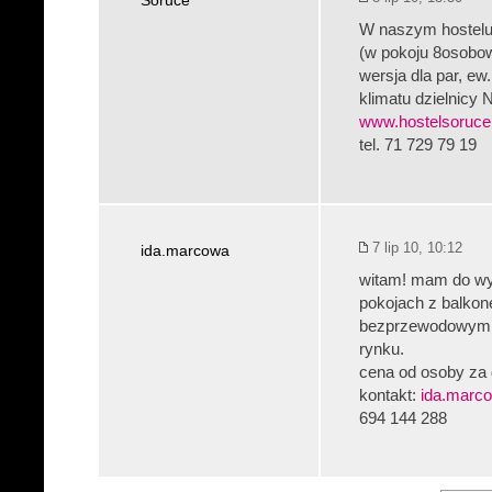
Soruce
W naszym hostelu 
(w pokoju 8osobow
wersja dla par, ew
klimatu dzielnicy
www.hostelsoruce
tel. 71 729 79 19
7 lip 10, 10:12
ida.marcowa
witam! mam do wyn
pokojach z balko
bezprzewodowym in
rynku.
cena od osoby za 
kontakt:
ida.marc
694 144 288