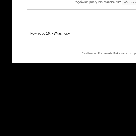
Wyświetl posty nie starsze niż:
Powrót do 10. - Witaj, nocy
Realizacja:
Pracownia Pakamera
• po