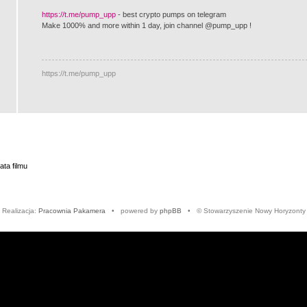
https://t.me/pump_upp
- best crypto pumps on telegram
Make 1000% and more within 1 day, join channel @pump_upp !
https://t.me/pump_upp
ta filmu
Realizacja:
Pracownia Pakamera
• powered by
phpBB
• © Stowarzyszenie Nowy Horyzonty