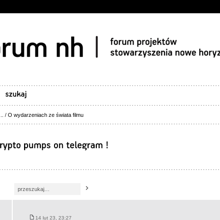
..
/
O wydarzeniach ze świata filmu
14 lut 23, 23:27