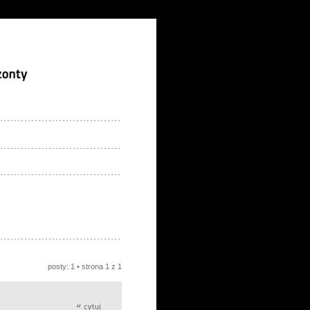
posty: 1 • strona
1
z
1