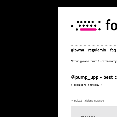
Strona główna forum
/
Rozmawiamy.
poprzedni
następny
pokaż najpierw nowsze