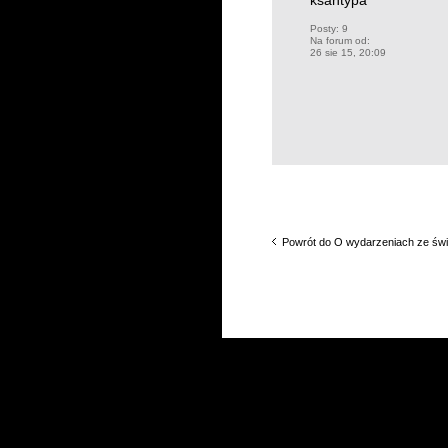
ksantypa
Posty:
9
Na forum od:
26 sie 15, 20:09
Powrót do O wydarzeniach ze świa