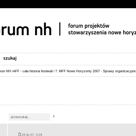
um NH i AFF - cała historia festiwali
/
7. MFF Nowe Horyzonty 2007 - Sprawy organizacyjne
26 lip 07, 3:28