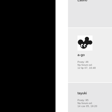
Latino
a-go
Posty:
46
Na forum od:
12 lip 07, 16:48
tayuki
Posty:
95
Na forum od:
14 cze 05, 19:20