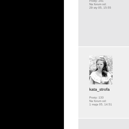
Posty:
241
Na forum od:
29 sty 05, 15:55
kata_strofa
Posty:
133
Na forum od:
1 maja 05, 14:51