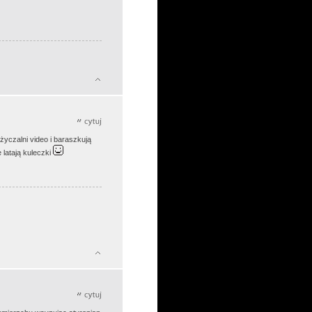
życzalni video i baraszkują
 latają kuleczki