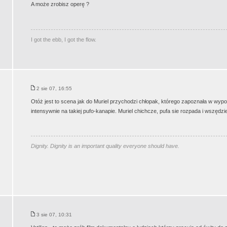
A może zrobisz operę ?
I got the ebb, I got the flow.
2 sie 07, 16:55
Otóż jest to scena jak do Muriel przychodzi chłopak, którego zapoznała w wypo
intensywnie na takiej pufo-kanapie. Muriel chichcze, pufa sie rozpada i wszędzie
Dignity. Dignity is an important quality everyone should have.
3 sie 07, 10:31