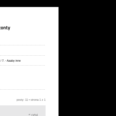
/
7. - Aaaby inne
posty: 11 • strona
1
z
1