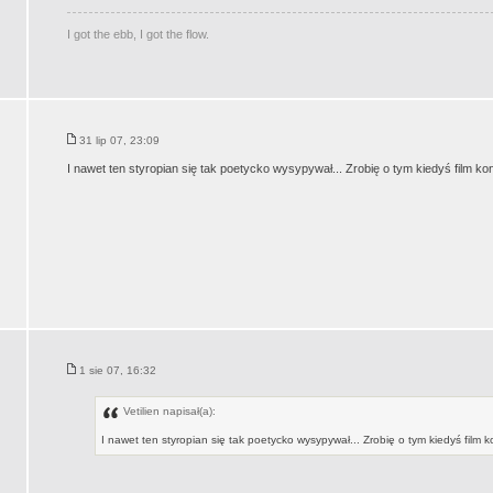
I got the ebb, I got the flow.
31 lip 07, 23:09
I nawet ten styropian się tak poetycko wysypywał... Zrobię o tym kiedyś film ko
1 sie 07, 16:32
Vetilien napisał(a):
I nawet ten styropian się tak poetycko wysypywał... Zrobię o tym kiedyś film 