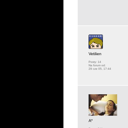
Vetilien
Posty:
14
Na forum od:
29 cze 05, 17:44
A*