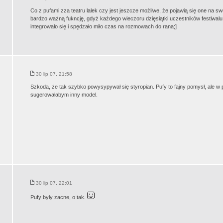
Co z pufami zza teatru lalek czy jest jeszcze możliwe, że pojawią się one na s
bardzo ważną fukncję, gdyż każdego wieczoru dzięsiątki uczestników festiwal
integrowało się i spędzało miło czas na rozmowach do rana;]
30 lip 07, 21:58
Szkoda, że tak szybko powysypywał się styropian. Pufy to fajny pomysł, ale w
sugerowałabym inny model.
30 lip 07, 22:01
Pufy były zacne, o tak.