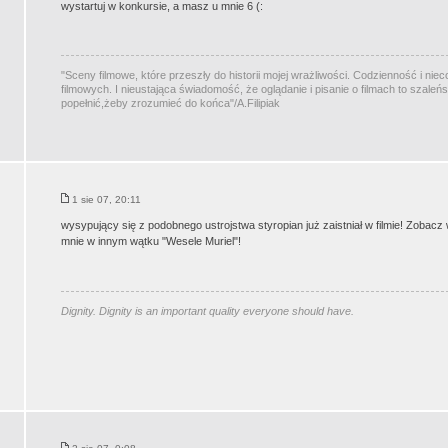
wystartuj w konkursie, a masz u mnie 6 (:
"Sceny filmowe, które przeszły do historii mojej wrażliwości. Codzienność i ni
filmowych. I nieustająca świadomość, że oglądanie i pisanie o filmach to szaleń
popełnić,żeby zrozumieć do końca"/A.Filipiak
1 sie 07, 20:11
wysypujący się z podobnego ustrojstwa styropian już zaistniał w filmie! Zobac
mnie w innym wątku "Wesele Muriel"!
Dignity. Dignity is an important quality everyone should have.