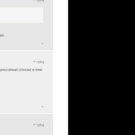
tam.
i poszukiwań (chociaż w kinie