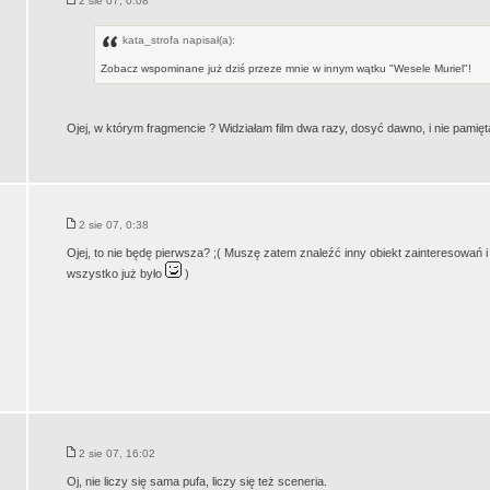
2 sie 07, 0:08
kata_strofa napisał(a):
Zobacz wspominane już dziś przeze mnie w innym wątku "Wesele Muriel"!
Ojej, w którym fragmencie ? Widziałam film dwa razy, dosyć dawno, i nie pamię
2 sie 07, 0:38
Ojej, to nie będę pierwsza? ;( Muszę zatem znaleźć inny obiekt zainteresowań 
wszystko już było
)
2 sie 07, 16:02
Oj, nie liczy się sama pufa, liczy się też sceneria.