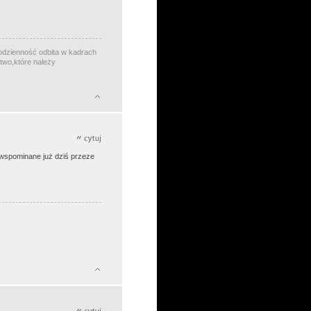
ecodzienność odbita w kadrach
stwo,które należy
z wspominane już dziś przeze