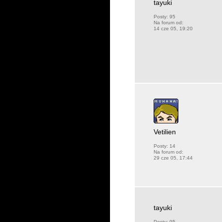
tayuki
Posty:
95
Na forum od:
14 cze 05, 19:20
Vetilien
Posty:
14
Na forum od:
29 cze 05, 17:44
tayuki
Posty:
95