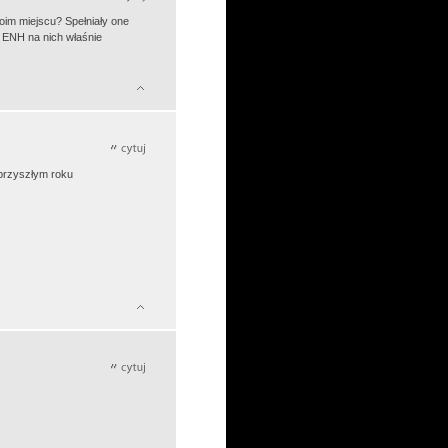
woim miejscu? Spełniały one
u ENH na nich właśnie
 przyszłym roku