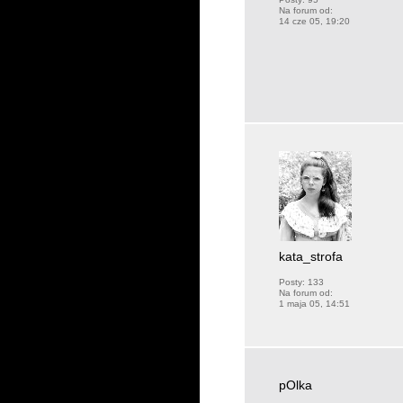
Na forum od:
14 cze 05, 19:20
kata_strofa
Posty:
133
Na forum od:
1 maja 05, 14:51
pOlka