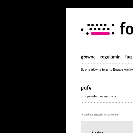
Strona główna forum
/
Bogate Archiw
poprzedni
następny
pokaż najpierw nowsze