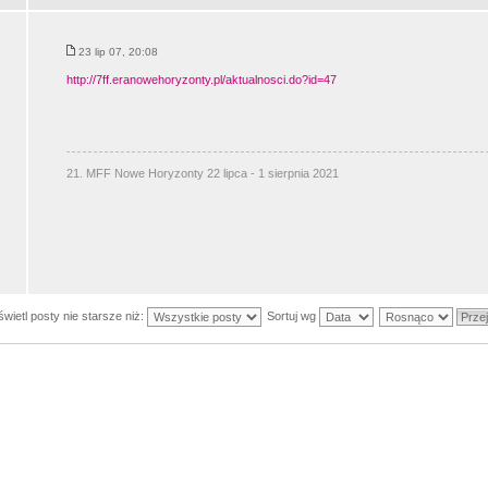
23 lip 07, 20:08
http://7ff.eranowehoryzonty.pl/aktualnosci.do?id=47
21. MFF Nowe Horyzonty 22 lipca - 1 sierpnia 2021
wietl posty nie starsze niż:
Sortuj wg