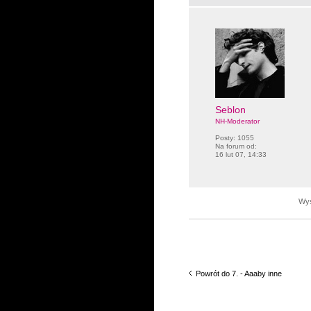
Seblon
NH-Moderator
Posty:
1055
Na forum od:
16 lut 07, 14:33
Wyś
Powrót do 7. - Aaaby inne