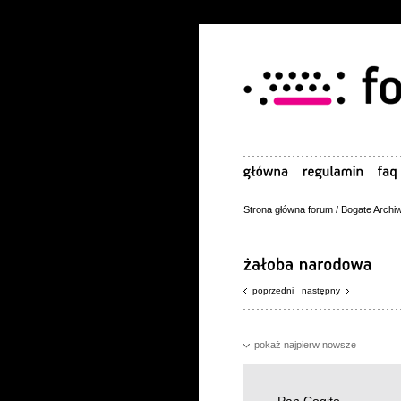
Strona główna forum
/
Bogate Archiw
poprzedni
następny
pokaż najpierw nowsze