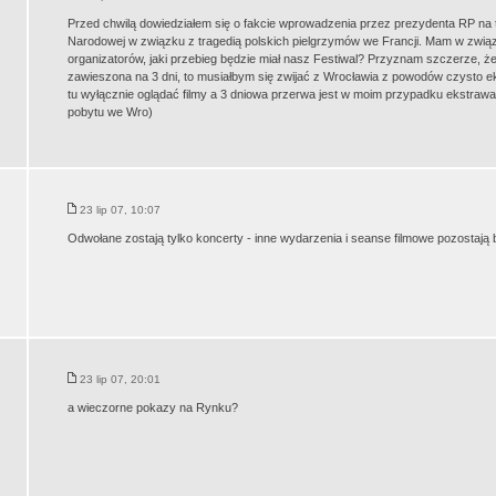
Przed chwilą dowiedziałem się o fakcie wprowadzenia przez prezydenta RP na te
Narodowej w związku z tragedią polskich pielgrzymów we Francji. Mam w związ
organizatorów, jaki przebieg będzie miał nasz Festiwal? Przyznam szczerze, ż
zawieszona na 3 dni, to musiałbym się zwijać z Wrocławia z powodów czysto 
tu wyłącznie oglądać filmy a 3 dniowa przerwa jest w moim przypadku ekstrawa
pobytu we Wro)
23 lip 07, 10:07
Odwołane zostają tylko koncerty - inne wydarzenia i seanse filmowe pozostają 
23 lip 07, 20:01
a wieczorne pokazy na Rynku?