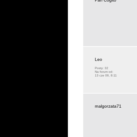
Pan Cogito
Leo
Posty:
32
Na forum od:
13 cze 06, 8:11
malgorzata71