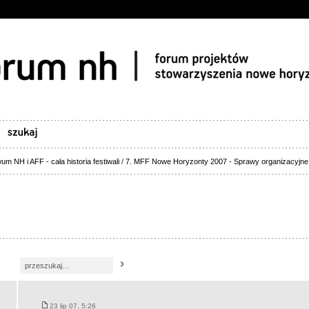
um NH i AFF - cała historia festiwali
/
7. MFF Nowe Horyzonty 2007 - Sprawy organizacyjne
23 lip 07, 5:26