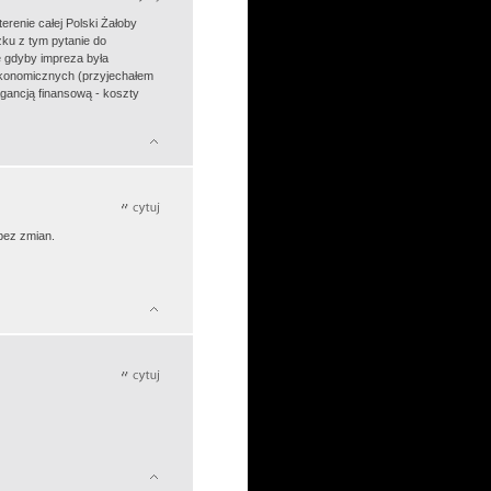
renie całej Polski Żałoby
ku z tym pytanie do
e gdyby impreza była
ekonomicznych (przyjechałem
gancją finansową - koszty
bez zmian.