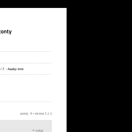
/
7. - Aaaby inne
posty: 4 • strona
1
z
1