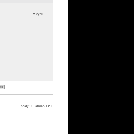
posty: 4 • strona
1
z
1