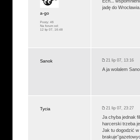
Ech... wspomnieni
jadę do Wrocławia.
a-go
Posty:
46
Na forum od:
12 lip 07, 16:48
21 lip 07, 13:16
Sanok
A ja wolalem Sanok
21 lip 07, 23:27
Tycia
Ja chyba jednak f
harcerski trzeba j
Jak tu dogodzić w
brakuje"gazetowy