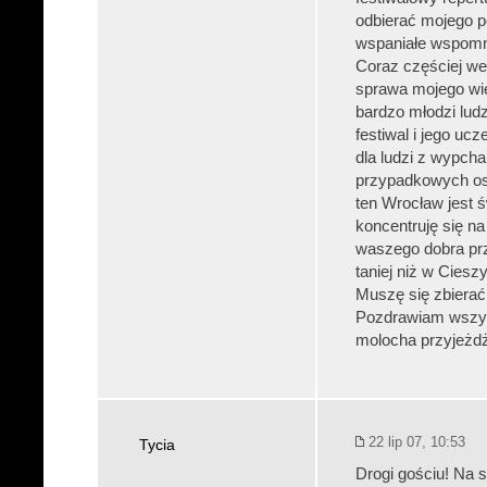
odbierać mojego p
wspaniałe wspomni
Coraz częściej we
sprawa mojego wie
bardzo młodzi ludz
festiwal i jego uc
dla ludzi z wypcha
przypadkowych osó
ten Wrocław jest ś
koncentruję się na
waszego dobra prz
taniej niż w Ciesz
Muszę się zbierać
Pozdrawiam wszyst
molocha przyjeż
22 lip 07, 10:53
Tycia
Drogi gościu! Na