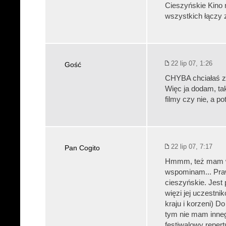
Cieszyńskie Kino n
wszystkich łączy 
22 lip 07, 1:26
Gość
CHYBA chciałaś za
Więc ja dodam, tak
filmy czy nie, a po
22 lip 07, 7:17
Pan Cogito
Hmmm, też mam wi
wspominam... Prawd
cieszyńskie. Jest
więzi jej uczestn
kraju i korzeni) 
tym nie mam innego
festiwalowy repert