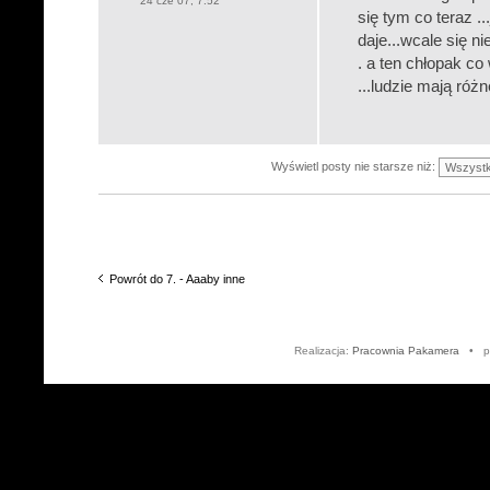
24 cze 07, 7:52
się tym co teraz .
daje...wcale się n
. a ten chłopak co
...ludzie mają różn
Wyświetl posty nie starsze niż:
Powrót do 7. - Aaaby inne
Realizacja:
Pracownia Pakamera
• po