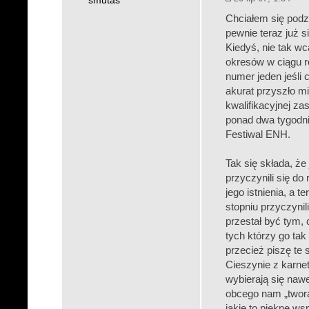
smutas
Chciałem się pod
pewnie teraz już 
Kiedyś, nie tak wc
okresów w ciągu r
numer jeden jeśli
akurat przyszło m
kwalifikacyjnej za
ponad dwa tygodni
Festiwal ENH.
Tak się składa, że
przyczynili się do
jego istnienia, a
stopniu przyczynil
przestał być tym,
tych którzy go tak
przecież piszę te 
Cieszynie z karne
wybierają się naw
obcego nam „twora
jakie to piękne w