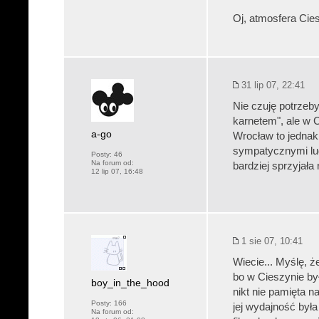
Oj, atmosfera Cie
31 lip 07, 22:41
Nie czuję potrzeby
karnetem", ale w C
a-go
Wrocław to jednak 
sympatycznymi lud
Posty:
46
Na forum od:
bardziej sprzyjała r
12 lip 07, 16:48
1 sie 07, 10:41
Wiecie... Myślę, ż
bo w Cieszynie był
boy_in_the_hood
nikt nie pamięta n
Posty:
166
jej wydajność była
Na forum od: