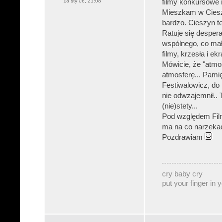
18 sty 06, 21:08
filmy konkursowe i 
Mieszkam w Cieszy
bardzo. Cieszyn te
Ratuje się desper
wspólnego, co mała
filmy, krzesła i ekr
Mówicie, że "atmo
atmosferę... Pami
Festiwalowicz, d
nie odwzajemnił..
(nie)stety...
Pod względem Film
ma na co narzekać
Pozdrawiam
cry baby cry
put your finger in 