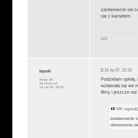
zastanowcie sie c
sie z karnetem
MK
31 lip 07, 22:33
tayuki
Podzielam opinię,
Posty:
95
Na forum od:
wzbierała się we m
14 cze 05, 19:20
filmy i jeszcze raz 
MK napisał(
zastanowcie s
obnoszenie si