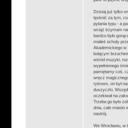
Dzisiaj już tylko 
tęsknić za tym, co
pytania typu - a 
wciąż trzymam na 
bardzo było gorąc
miałeś ochoty prz
Akademickiego w s
bolącym brzuchem 
wśród muzyki, roz
wypełnionego śmi
pamiętamy coś, c
wręcz magicznego 
rytmem, on był nas
duszyczki. Wszędz
oczekiwał na zako
Trzeba go było zo
dnia, cale miasto 
nastrój.
We Wrocławiu, w ta