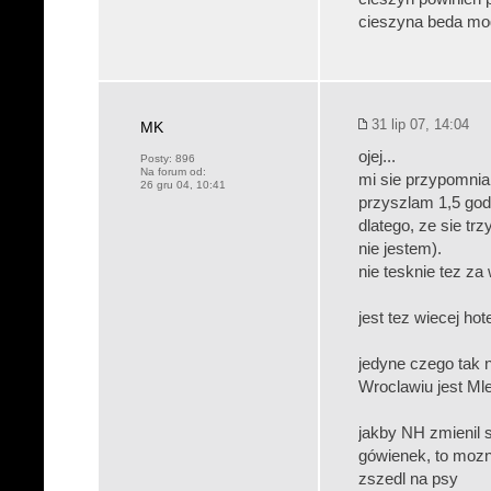
cieszyna beda mog
31 lip 07, 14:04
MK
ojej...
Posty:
896
Na forum od:
mi sie przypomnial
26 gru 04, 10:41
przyszlam 1,5 godz
dlatego, ze sie t
nie jestem).
nie tesknie tez za
jest tez wiecej hot
jedyne czego tak n
Wroclawiu jest Mlec
jakby NH zmienil s
gówienek, to mozn
zszedl na psy