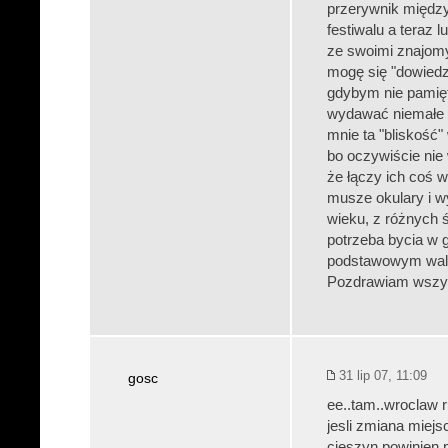
przerywnik między
festiwalu a teraz 
ze swoimi znajomy
mogę się "dowiedzi
gdybym nie pamięta
wydawać niemałe p
mnie ta "bliskość"
bo oczywiście nie
że łączy ich coś w
musze okulary i wy
wieku, z różnych 
potrzeba bycia w g
podstawowym walo
Pozdrawiam wszys
31 lip 07, 11:09
gosc
ee..tam..wroclaw ru
jesli zmiana miejs
cieszyn powinien p