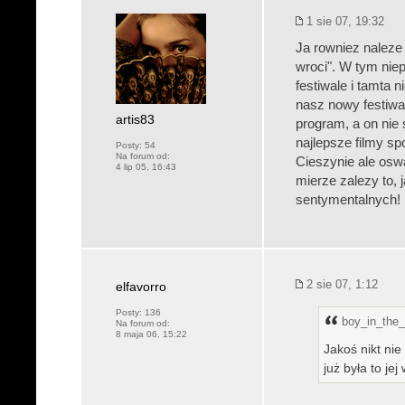
1 sie 07, 19:32
Ja rowniez naleze
wroci". W tym nie
festiwale i tamta
nasz nowy festiwal
artis83
program, a on nie 
najlepsze filmy s
Posty:
54
Na forum od:
Cieszynie ale osw
4 lip 05, 16:43
mierze zalezy to
sentymentalnych!
2 sie 07, 1:12
elfavorro
Posty:
136
boy_in_the_
Na forum od:
8 maja 06, 15:22
Jakoś nikt nie
już była to je