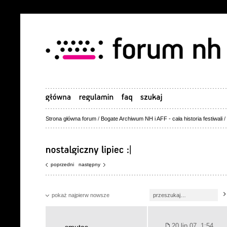
Strona główna forum
/
Bogate Archiwum NH i AFF - cała historia festiwali
/
poprzedni
następny
pokaż najpierw nowsze
20 lip 07, 1:54