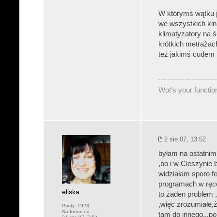
W którymś wątku 
we wszystkich kina
klimatyzatory na 
krótkich metrażach
też jakimś cudem 
Wot's your function
2 sie 07, 13:52
byłam na ostatnim 
,bo i w Cieszynie 
widziałam sporo f
programach w ręce
eliska
to żaden problem ,
,więc zrozumiałe,ż
Posty:
1923
Na forum od:
tam do innego...p