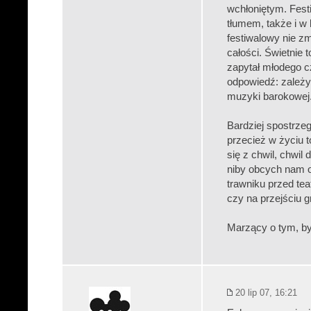
wchłoniętym. Fest
tłumem, także i w 
festiwalowy nie zm
całości. Świetnie
zapytał młodego cz
odpowiedź: zależy 
muzyki barokowej.
Bardziej spostrze
przecież w życiu t
się z chwil, chwil
niby obcych nam o
trawniku przed te
czy na przejściu g
Marzący o tym, by
20 lip 07, 16:21