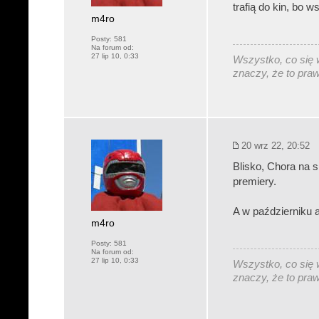
trafią do kin, bo 
m4ro
Posty:
581
Na forum od:
27 lip 10, 0:33
Wszystko, co się w
znaczy, że to pra
20 wrz 22, 20:52
Blisko, Chora na s
premiery.
A w październiku aż
m4ro
Posty:
581
Na forum od:
27 lip 10, 0:33
Wszystko, co się w
znaczy, że to pra