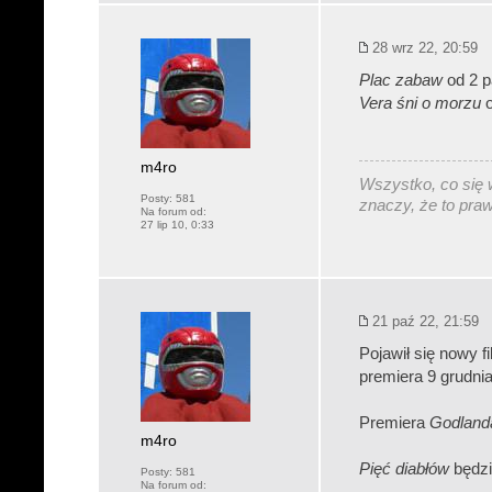
28 wrz 22, 20:59
Plac zabaw
od 2 p
Vera śni o morzu
o
m4ro
Wszystko, co się w
Posty:
581
znaczy, że to pra
Na forum od:
27 lip 10, 0:33
21 paź 22, 21:59
Pojawił się nowy fi
premiera 9 grudnia
Premiera
Godland
m4ro
Pięć diabłów
będzi
Posty:
581
Na forum od: