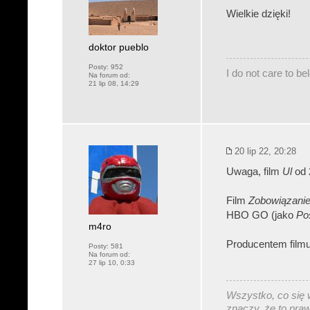
Wielkie dzięki!
doktor pueblo
Posty:
952
I do not care to b
Na forum od:
21 lip 08, 14:29
20 lip 22, 20:28
Uwaga, film
Ul
od 
Film
Zobowiązani
HBO GO (jako
Po
m4ro
Producentem film
Posty:
581
Na forum od:
27 lip 10, 0:33
Wszystko, co się w
znaczy, że to pra