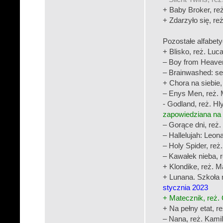
+ Baby Broker, re
+ Zdarzyło się, r
Pozostałe alfabety
+ Blisko, reż. Luc
– Boy from Heaven
– Brainwashed: se
+ Chora na siebie, 
– Enys Men, reż. 
- Godland, reż. H
zapowiedziana na 
– Gorące dni, reż.
– Hallelujah: Leon
– Holy Spider, reż.
– Kawałek nieba, 
+ Klondike, reż. 
+ Lunana. Szkoła 
stycznia 2023
+ Matecznik, reż.
+ Na pełny etat, r
– Nana, reż. Kamil