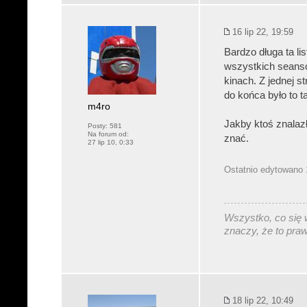
16 lip 22, 19:59
Bardzo długa ta li
wszystkich seansó
kinach. Z jednej st
do końca było to ta
m4ro
Jakby ktoś znalazł 
Posty:
581
Na forum od:
znać.
27 lip 10, 0:33
Ostatnio edytowano 1
Wszystko, co się w
znaczy, że to pra
18 lip 22, 10:49