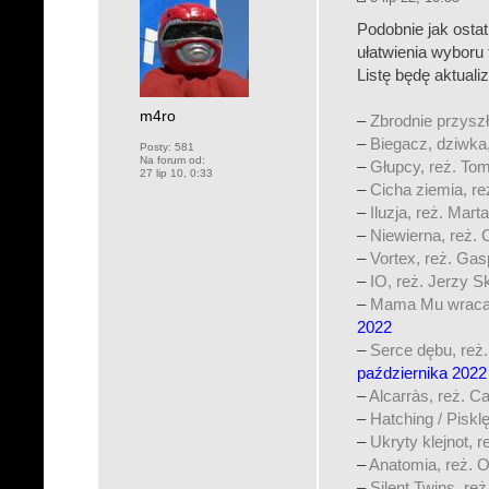
Podobnie jak ostat
ułatwienia wyboru 
Listę będę aktuali
m4ro
–
Zbrodnie przyszł
–
Biegacz, dziwka,
Posty:
581
Na forum od:
–
Głupcy, reż. To
27 lip 10, 0:33
–
Cicha ziemia, r
–
Iluzja, reż. Mar
–
Niewierna, reż. 
–
Vortex, reż. Gas
–
IO, reż. Jerzy S
–
Mama Mu wraca d
2022
–
Serce dębu, reż
października 2022
–
Alcarràs, reż. C
–
Hatching / Piskl
–
Ukryty klejnot, r
–
Anatomia, reż. 
–
Silent Twins, r