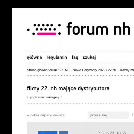
Strona główna forum
/
22. MFF Nowe Horyzonty 2022
/
22.NH - Każdy ma
poprzedni
następny
pokaż najpierw nowsze
5 lip 22, 10:55