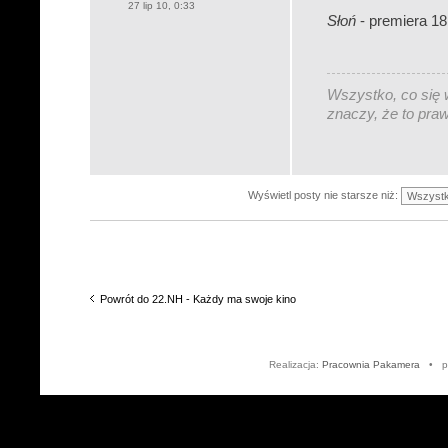
27 lip 10, 0:33
Słoń
- premiera 18
Wszystko, co się w
znaczy, że to pra
Wyświetl posty nie starsze niż:
Powrót do 22.NH - Każdy ma swoje kino
Realizacja:
Pracownia Pakamera
• po