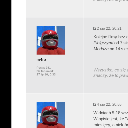
2 sie 22, 20:21
Kolejne filmy bez 
Pielgrzymi
od 7 si
Meduza
od 14 sie
m4ro
Posty:
581
Wszystko, co się w
Na forum od:
27 lip 10, 0:33
znaczy, że to pra
4 sie 22, 20:55
W dniach 9-18 wr
W opisie jest, że 
miesięcy, a niektór