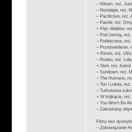
– Nitram, reż. Just
– Nostalgia, reż. 
– Pacifiction, reż. 
– Pamfir, reż. Dm
+ Pięć diabłów, r
– Pod ziemią, reż
– Podejrzana, reż
– Prześwietlenie, 
+ Rimini, reż. Ulri
– Rodeo, reż. Lol
+ Słoń, reż. Kami
– Sundown, reż. M
– The Humans, re
– Tori i Lokita, r
– Turkusowa sukni
+ W trójkącie, re
– You Won't Be Al
– Zatroskany obyw
Filmy bez dystrybu
–
Zobowiązanie H