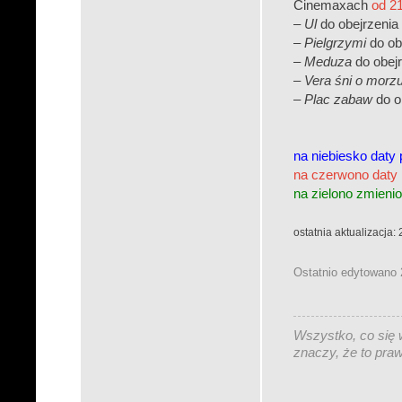
Cinemaxach
od 2
–
Ul
do obejrzeni
–
Pielgrzymi
do ob
–
Meduza
do obej
–
Vera śni o morz
–
Plac zabaw
do o
na niebiesko daty
na czerwono daty
na zielono zmienio
ostatnia aktualizacja:
Ostatnio edytowano 
Wszystko, co się w
znaczy, że to pra