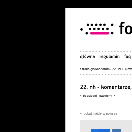
Strona główna forum
/
22. MFF Now
poprzedni
następny
pokaż najpierw nowsze