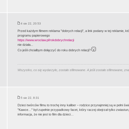
4 sie 22, 20:53
Przed każdym filmem reklama "dobrych relacji", a link podany w tej reklamie, któ
programu papierowego
https://www.wroclaw.pl/rokdobrychrelacji
nie działa...
Co jeśli chciałbym dołączyć do roku dobrych relacji?
Wszystko, co się wydarzyło, zostało sfilmowane. A jeśli zostało sfilmowane, zn
5 sie 22, 8:31
Dzieci twórców filmu to trochę inny kaliber – rodzice przynajmniej są w pełni św
"Kawce…" był zupełnie przypadkowy facet, który raczej obejrzał tylko zwiastun,
informacja, że nie jest to film dla dzieci…