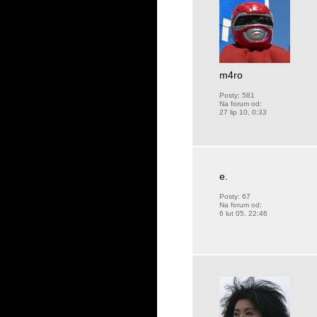
m4ro
Posty:
581
Na forum od:
27 lip 10, 0:33
e.
Posty:
67
Na forum od:
6 lut 05, 22:46