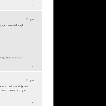
ry jest również z tyłu
aczy, że to prawda.
iadomi, co im fundują. Na
 bo na stronie też była