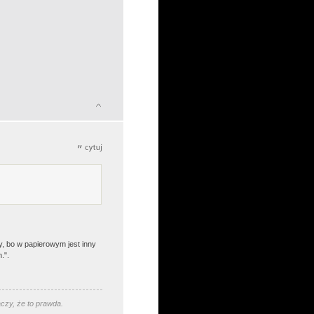
y, bo w papierowym jest inny
.".
aczy, że to prawda.