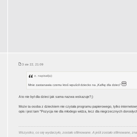
3 sie 22, 21:09
e. napisał(a):
Mnie zastanawia czemu ktoś wpuścił dziecko na „Kafkę dla dzieci”
A to nie był dla dzieci jak sama nazwa wskazuje?;)
Może ta osoba z dzieckiem nie czytała programu papierowego, tylko internetow
opis i jest tam "Pozycja nie dla młodego widza, lecz dla niegrzecznych dorosłych
Wszystko, co się wydarzyło, zostało sfilmowane. A jeśli zostało sfilmowane, zn