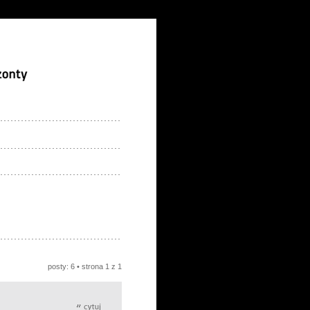
posty: 6 • strona
1
z
1