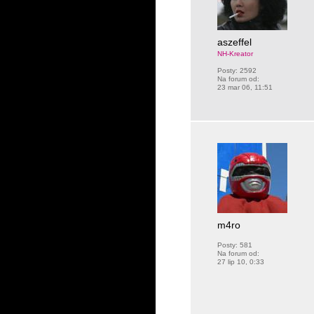
aszeffel
NH-Kreator
Posty:
2592
Na forum od:
23 mar 06, 11:51
m4ro
Posty:
581
Na forum od:
27 lip 10, 0:33