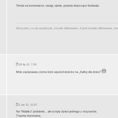
Temat na komentarze, uwagi, opinie, pytania dotyczące festiwalu.
Wszystko, co się wydarzyło, zostało sfilmowane. A jeśli zostało sfilmowane, zn
28 lip 22, 7:50
Mnie zastanawia czemu ktoś wpuścił dziecko na „Kafkę dla dzieci”
2 sie 22, 11:07
Na "Wabiku" podobnie... ale to były dzieci jednego z reżyserów.
Trauma murowana.