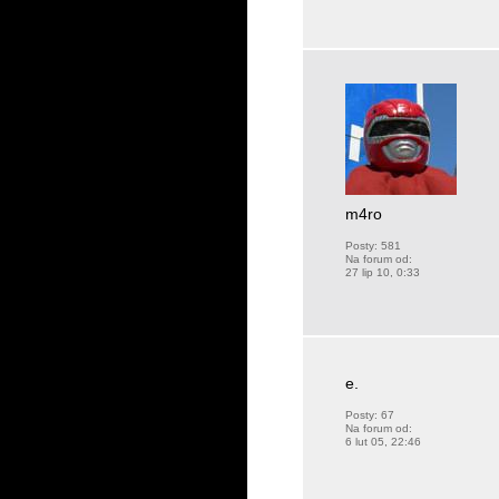
m4ro
Posty:
581
Na forum od:
27 lip 10, 0:33
e.
Posty:
67
Na forum od:
6 lut 05, 22:46