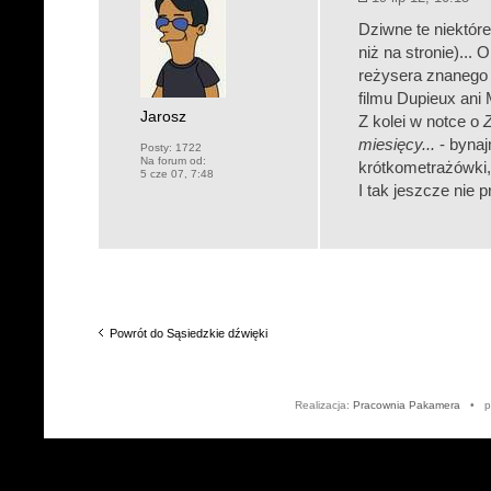
Dziwne te niektór
niż na stronie)... 
reżysera znanego 
filmu Dupieux ani 
Jarosz
Z kolei w notce o
miesięcy...
- bynaj
Posty:
1722
Na forum od:
krótkometrażówki,
5 cze 07, 7:48
I tak jeszcze nie
Powrót do Sąsiedzkie dźwięki
Realizacja:
Pracownia Pakamera
• po