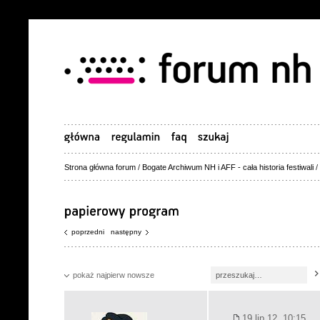
Strona główna forum
/
Bogate Archiwum NH i AFF - cała historia festiwali
/
poprzedni
następny
pokaż najpierw nowsze
19 lip 12, 10:15