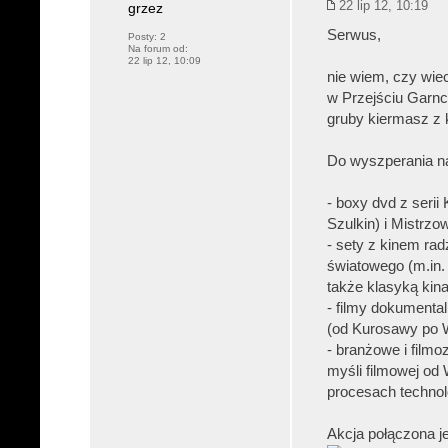
22 lip 12, 10:19
grzez
Serwus,
Posty:
2
Na forum od:
22 lip 12, 10:09
nie wiem, czy wie
w Przejściu Garnc
gruby kiermasz z 
Do wyszperania na
- boxy dvd z serii
Szulkin) i Mistrzo
- sety z kinem rad
światowego (m.in. 
także klasyką kin
- filmy dokumental
(od Kurosawy po W
- branżowe i filmo
myśli filmowej od 
procesach technol
Akcja połączona je