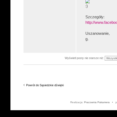
Szczegóły:
http://www.faceb
Uszanowanie,
g.
Wyświetl posty nie starsze niż:
Powrót do Sąsiedzkie dźwięki
Realizacja:
Pracownia Pakamera
• po