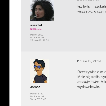
też byłam, szukała
wszystko, o czym 
aszeffel
NH-Kreator
Posty:
2592
Na forum od:
23 mar 06, 11:51
1 sie 12, 21:19
Rzeczywiście w lo
Mnie się trafiła 
resetuje świat
. Mi
Jarosz
wydawnictwie.
Posty:
1722
Na forum od:
5 cze 07, 7:48