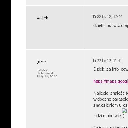
22 lip 12, 12:29
wojtek
dzięki, też wczor
22 lip 12, 11:41
grzez
Dzięki za info, pe
Posty:
2
Na forum od:
22 lip 12, 10:09
https://maps.goog
Najlepiej znaleźć 
widoczne parasole
znalezieniem ulicz
ludzi o nim wie
Tu jeszcze jedna