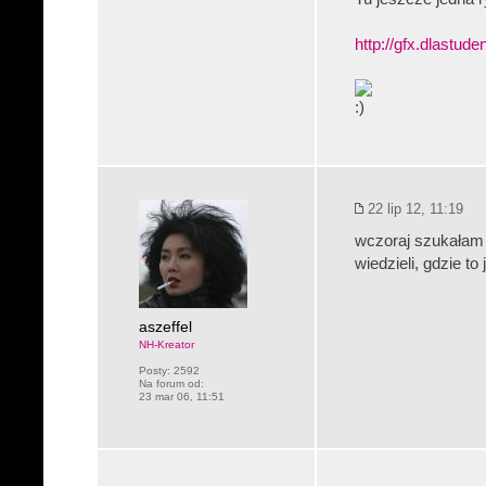
http://gfx.dlastuden
22 lip 12, 11:19
wczoraj szukałam k
wiedzieli, gdzie to
aszeffel
NH-Kreator
Posty:
2592
Na forum od:
23 mar 06, 11:51