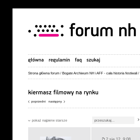
Strona główna forum
/
Bogate Archiwum NH i AFF - cała historia festiwali
/
poprzedni
następny
pokaż najpierw starsze
2 sie 12, 9:08