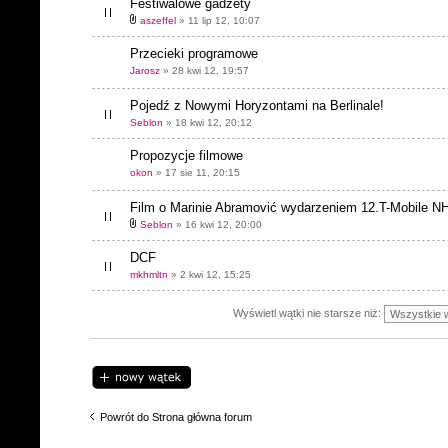
Festiwalowe gadżety
aszeffel
» 11 lip 12, 10:07
Przecieki programowe
Jarosz
» 28 kwi 12, 19:57
Pojedź z Nowymi Horyzontami na Berlinale!
Seblon
» 18 kwi 12, 20:12
Propozycje filmowe
okon
» 17 sie 11, 20:15
Film o Marinie Abramović wydarzeniem 12.T-Mobile NH
Seblon
» 16 kwi 12, 20:00
DCF
mkhmltn
» 2 kwi 12, 15:25
Wyświetl wątki nie starsze niż:
Napisz wątek
Powrót do Strona główna forum