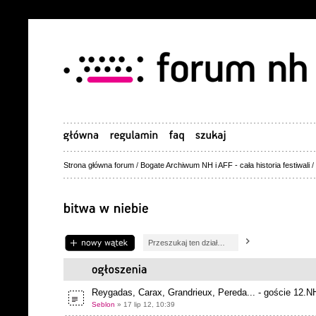
Strona główna forum
/
Bogate Archiwum NH i AFF - cała historia festiwali
/
Napisz wątek
Reygadas, Carax, Grandrieux, Pereda... - goście 12.N
Seblon
» 17 lip 12, 10:39