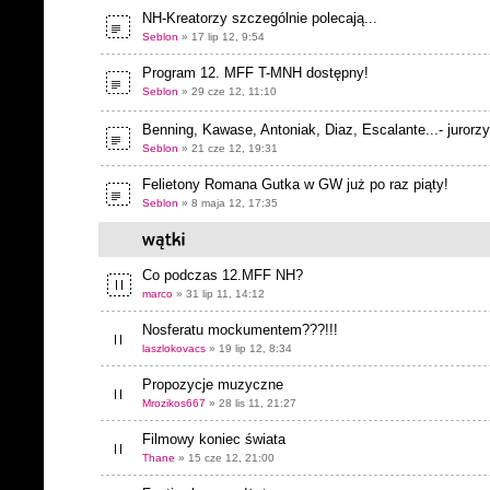
NH-Kreatorzy szczególnie polecają...
Seblon
» 17 lip 12, 9:54
Program 12. MFF T-MNH dostępny!
Seblon
» 29 cze 12, 11:10
Benning, Kawase, Antoniak, Diaz, Escalante...- jurorz
Seblon
» 21 cze 12, 19:31
Felietony Romana Gutka w GW już po raz piąty!
Seblon
» 8 maja 12, 17:35
Co podczas 12.MFF NH?
marco
» 31 lip 11, 14:12
Nosferatu mockumentem???!!!
laszlokovacs
» 19 lip 12, 8:34
Propozycje muzyczne
Mrozikos667
» 28 lis 11, 21:27
Filmowy koniec świata
Thane
» 15 cze 12, 21:00