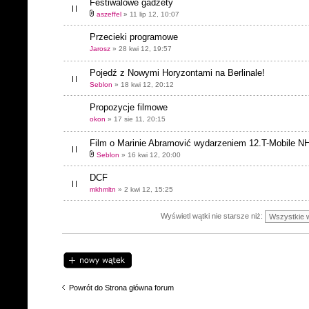
Festiwalowe gadżety
aszeffel
» 11 lip 12, 10:07
Przecieki programowe
Jarosz
» 28 kwi 12, 19:57
Pojedź z Nowymi Horyzontami na Berlinale!
Seblon
» 18 kwi 12, 20:12
Propozycje filmowe
okon
» 17 sie 11, 20:15
Film o Marinie Abramović wydarzeniem 12.T-Mobile NH
Seblon
» 16 kwi 12, 20:00
DCF
mkhmltn
» 2 kwi 12, 15:25
Wyświetl wątki nie starsze niż:
Napisz wątek
Powrót do Strona główna forum