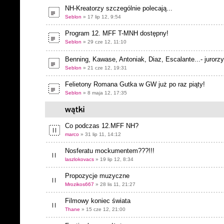
NH-Kreatorzy szczególnie polecają...
Seblon
» 17 lip 12, 9:54
Program 12. MFF T-MNH dostępny!
Seblon
» 29 cze 12, 11:10
Benning, Kawase, Antoniak, Diaz, Escalante...- jurorz
Seblon
» 21 cze 12, 19:31
Felietony Romana Gutka w GW już po raz piąty!
Seblon
» 8 maja 12, 17:35
Co podczas 12.MFF NH?
marco
» 31 lip 11, 14:12
Nosferatu mockumentem???!!!
laszlokovacs
» 19 lip 12, 8:34
Propozycje muzyczne
Mrozikos667
» 28 lis 11, 21:27
Filmowy koniec świata
Thane
» 15 cze 12, 21:00