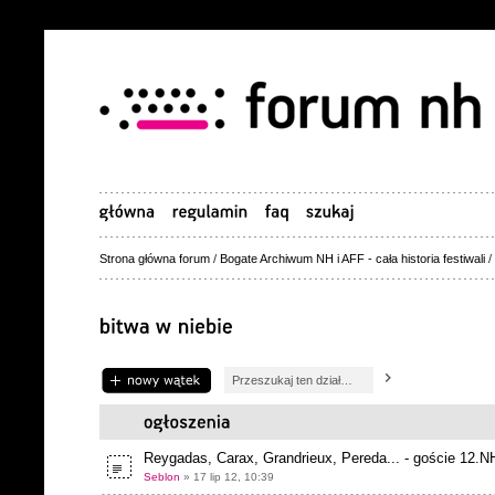
Strona główna forum
/
Bogate Archiwum NH i AFF - cała historia festiwali
/
Napisz wątek
Reygadas, Carax, Grandrieux, Pereda... - goście 12.N
Seblon
» 17 lip 12, 10:39