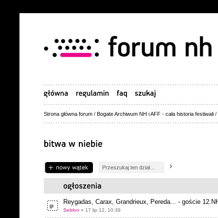
Strona główna forum
/
Bogate Archiwum NH i AFF - cała historia festiwali
/
Napisz wątek
Reygadas, Carax, Grandrieux, Pereda... - goście 12.N
Seblon
» 17 lip 12, 10:39