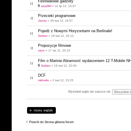
Festiwalowe gadżety
aszeffel
» 11 lip 12, 10:07
Przecieki programowe
Jarosz
» 28 kwi 12, 19:57
Pojedź z Nowymi Horyzontami na Berlinale!
Seblon
» 18 kwi 12, 20:12
Propozycje filmowe
okon
» 17 sie 11, 20:15
Film o Marinie Abramović wydarzeniem 12.T-Mobile NH
Seblon
» 16 kwi 12, 20:00
DCF
mkhmltn
» 2 kwi 12, 15:25
Wyświetl wątki nie starsze niż:
Napisz wątek
Powrót do Strona główna forum