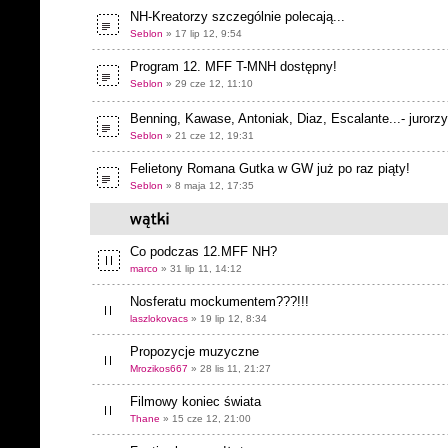
NH-Kreatorzy szczególnie polecają...
Seblon
» 17 lip 12, 9:54
Program 12. MFF T-MNH dostępny!
Seblon
» 29 cze 12, 11:10
Benning, Kawase, Antoniak, Diaz, Escalante...- jurorz
Seblon
» 21 cze 12, 19:31
Felietony Romana Gutka w GW już po raz piąty!
Seblon
» 8 maja 12, 17:35
Co podczas 12.MFF NH?
marco
» 31 lip 11, 14:12
Nosferatu mockumentem???!!!
laszlokovacs
» 19 lip 12, 8:34
Propozycje muzyczne
Mrozikos667
» 28 lis 11, 21:27
Filmowy koniec świata
Thane
» 15 cze 12, 21:00