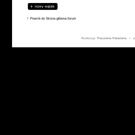
Napisz wątek
Powrót do Strona główna forum
Realizacja:
Pracownia Pakamera
• po