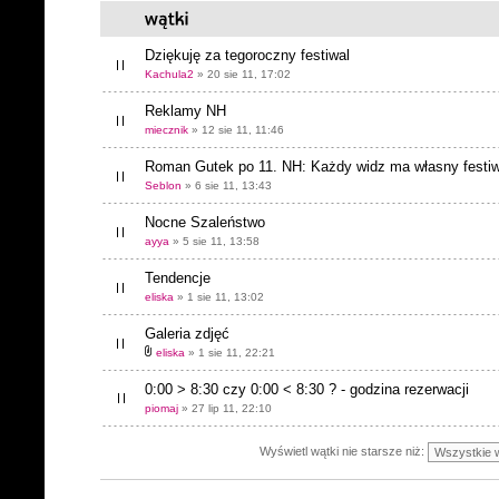
Dziękuję za tegoroczny festiwal
Kachula2
» 20 sie 11, 17:02
Reklamy NH
miecznik
» 12 sie 11, 11:46
Roman Gutek po 11. NH: Każdy widz ma własny festiw
Seblon
» 6 sie 11, 13:43
Nocne Szaleństwo
ayya
» 5 sie 11, 13:58
Tendencje
eliska
» 1 sie 11, 13:02
Galeria zdjęć
eliska
» 1 sie 11, 22:21
0:00 > 8:30 czy 0:00 < 8:30 ? - godzina rezerwacji
piomaj
» 27 lip 11, 22:10
Wyświetl wątki nie starsze niż: