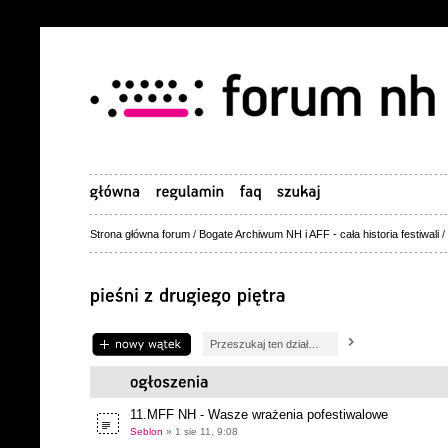
Strona główna forum
/
Bogate Archiwum NH i AFF - cała historia festiwali
/
Napisz wątek
11.MFF NH - Wasze wrażenia pofestiwalowe
Seblon
» 1 sie 11, 9:08