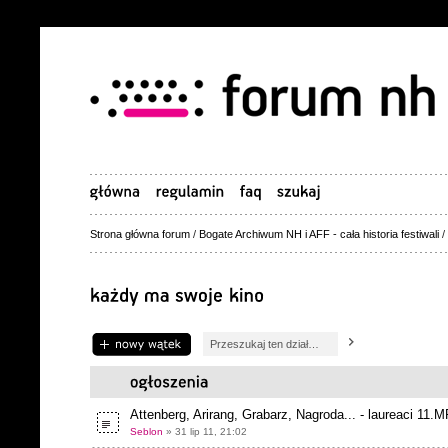
Strona główna forum
/
Bogate Archiwum NH i AFF - cała historia festiwali
/
Napisz wątek
Attenberg, Arirang, Grabarz, Nagroda... - laureaci 11.
Seblon
» 31 lip 11, 21:02