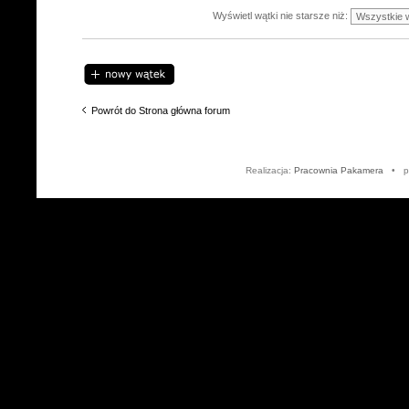
Wyświetl wątki nie starsze niż:
Napisz wątek
Powrót do Strona główna forum
Realizacja:
Pracownia Pakamera
• po