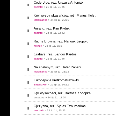
Code Blue, reż. Urszula Antoniak
aszeffel
» 22 lip 11, 21:55
Król wyspy skazańców, reż. Marius Holst
Melomanka
» 24 lip 11, 20:10
Arirang, reż. Kim Ki-duk
aszeffel
» 25 lip 11, 22:42
Ruchy Browna, reż. Nanouk Leopold
michuk
» 26 lip 11, 8:02
Grabarz, reż. Sándor Kardos
aszeffel
» 25 lip 11, 21:46
Na spalonym, reż. Jafar Panahi
Melomanka
» 25 lip 11, 23:12
Europejskie krótkometrażówki
EmpiriaFilm
» 25 lip 11, 10:12
Lęk wysokości, reż. Bartosz Konopka
auteczko » 24 lip 11, 13:54
Ojczyzna, reż. Syllas Tzoumerkas
miecznik
» 23 lip 11, 20:36