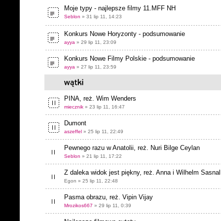
Moje typy - najlepsze filmy 11.MFF NH
Seblon
» 31 lip 11, 14:23
Konkurs Nowe Horyzonty - podsumowanie
ayya
» 29 lip 11, 23:09
Konkurs Nowe Filmy Polskie - podsumowanie
ayya
» 27 lip 11, 23:59
PINA, reż. Wim Wenders
miecznik
» 23 lip 11, 16:47
Dumont
aszeffel
» 25 lip 11, 22:49
Pewnego razu w Anatolii, reż. Nuri Bilge Ceylan
Seblon
» 21 lip 11, 17:22
Z daleka widok jest piękny, reż. Anna i Wilhelm Sasnal
Egon » 25 lip 11, 22:48
Pasma obrazu, reż. Vipin Vijay
Mrozikos667
» 29 lip 11, 0:39