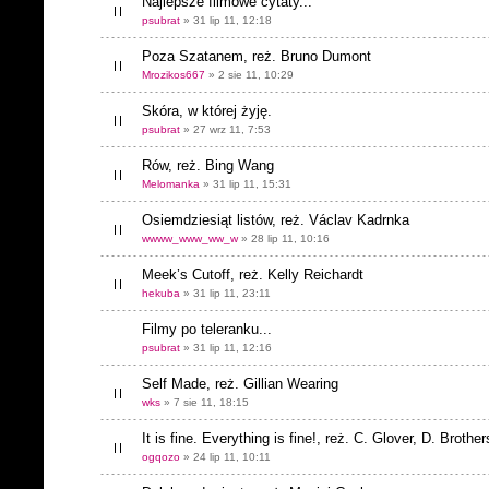
Najlepsze filmowe cytaty...
psubrat
» 31 lip 11, 12:18
Poza Szatanem, reż. Bruno Dumont
Mrozikos667
» 2 sie 11, 10:29
Skóra, w której żyję.
psubrat
» 27 wrz 11, 7:53
Rów, reż. Bing Wang
Melomanka
» 31 lip 11, 15:31
Osiemdziesiąt listów, reż. Václav Kadrnka
wwww_www_ww_w
» 28 lip 11, 10:16
Meek’s Cutoff, reż. Kelly Reichardt
hekuba
» 31 lip 11, 23:11
Filmy po teleranku...
psubrat
» 31 lip 11, 12:16
Self Made, reż. Gillian Wearing
wks
» 7 sie 11, 18:15
It is fine. Everything is fine!, reż. C. Glover, D. Brother
ogqozo
» 24 lip 11, 10:11