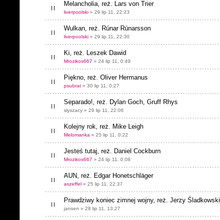
Melancholia, reż. Lars von Trier
liverpoolski
» 29 lip 11, 22:23
Wulkan, reż. Rúnar Rúnarsson
liverpoolski
» 29 lip 11, 22:30
Ki, reż. Leszek Dawid
Mrozikos667
» 24 lip 11, 0:49
Piękno, reż. Oliver Hermanus
psubrat
» 30 lip 11, 0:27
Separado!, reż. Dylan Goch, Gruff Rhys
slyszacy » 29 lip 11, 22:06
Kolejny rok, reż. Mike Leigh
Melomanka
» 25 lip 11, 0:22
Jesteś tutaj, reż. Daniel Cockburn
Mrozikos667
» 24 lip 11, 0:08
AUN, reż. Edgar Honetschläger
aszeffel
» 25 lip 11, 22:37
Prawdziwy koniec zimnej wojny, reż. Jerzy Śladkowski
jansen » 28 lip 11, 13:27