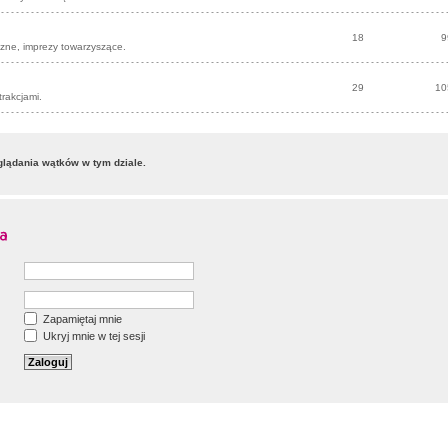
18
9
czne, imprezy towarzyszące.
29
10
trakcjami.
lądania wątków w tym dziale.
Zapamiętaj mnie
Ukryj mnie w tej sesji