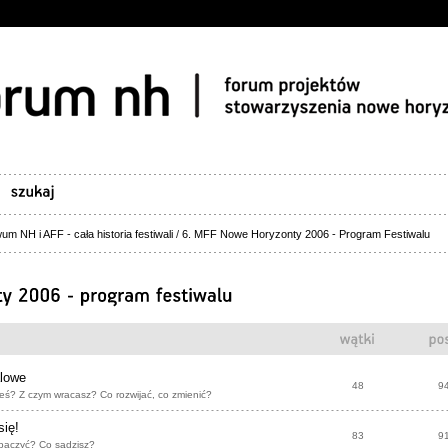
um NH i AFF - cała historia festiwali
/
6. MFF Nowe Horyzonty 2006 - Program Festiwalu
alowe
48
9
eś? Z czym wracasz? Co rozwijać, co zmienić?
się!
83
9
baczyć? Co sądzisz?