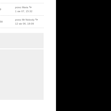
przez Maria
9
1 sie 07, 15:32
przez Mr Nobody
58
12 sie 06, 18:09