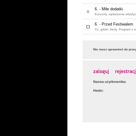
6. - Miłe dodatki
Koncerty, wydarzenia artysty
6. - Przed Festiwalem
Co, gdzie, kiedy. Program z a
Nie masz uprawnień do przeg
Nazwa użytkownika:
Hasło: