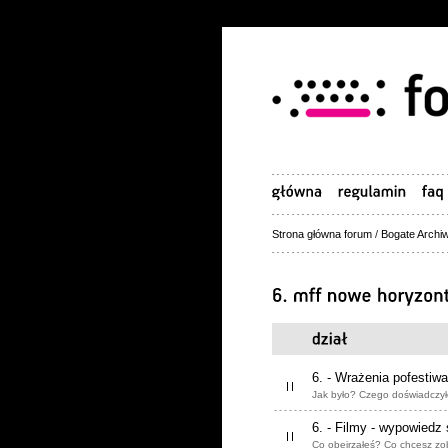
Strona główna forum
/
Bogate Archiw
6. - Wrażenia pofestiw
Jak było? Czego doświadczył
6. - Filmy - wypowiedz 
Co obejrzałeś? Co chcesz zo