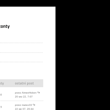
przez
AimeeHoben
40
20 wrz 22, 7:07
przez mateo33
15
22 sie 07, 20:44