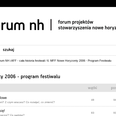
um NH i AFF - cała historia festiwali
/
6. MFF Nowe Horyzonty 2006 - Program Festiwalu
alowe
48
9
eś? Z czym wracasz? Co rozwijać, co zmienić?
się!
83
9
baczyć? Co sądzisz?