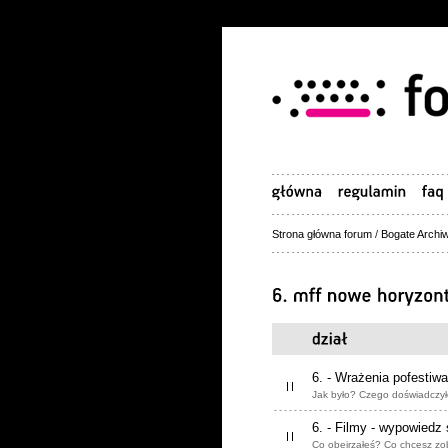
Strona główna forum
/
Bogate Archiw
6. - Wrażenia pofestiw
Jak było? Czego doświadczył
6. - Filmy - wypowiedz 
Co obejrzałeś? Co chcesz zo