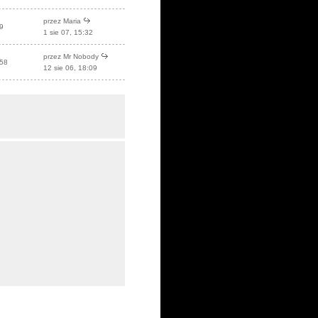
przez Maria
9
1 sie 07, 15:32
przez Mr Nobody
58
12 sie 06, 18:09