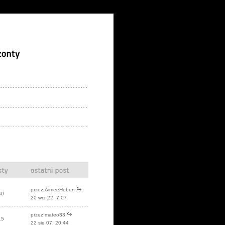
przez
AimeeHoben
40
20 wrz 22, 7:07
przez mateo33
15
22 sie 07, 20:44