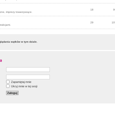
18
9
czne, imprezy towarzyszące.
29
10
trakcjami.
lądania wątków w tym dziale.
Zapamiętaj mnie
Ukryj mnie w tej sesji