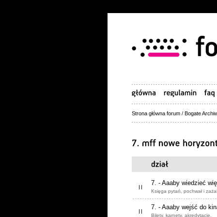
Strona główna forum
/
Bogate Archiw
7. - Aaaby wiedzieć wię
Księga pytań, pochwał i zaża
7. - Aaaby wejść do ki
Bilety, karnety, akredytacje.