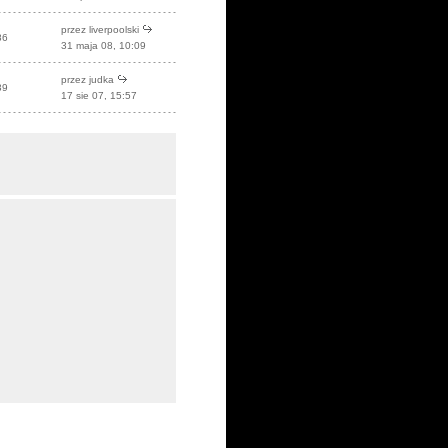
przez
liverpoolski
86
31 maja 08, 10:09
przez
judka
39
17 sie 07, 15:57