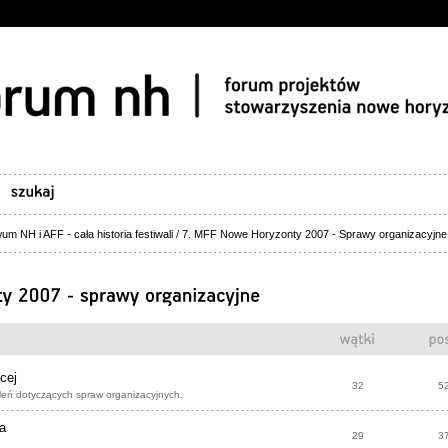
um NH i AFF - cała historia festiwali
/
7. MFF Nowe Horyzonty 2007 - Sprawy organizacyjne
cej
32
5
leń dotyczących spraw organizacyjnych.
na
29
3