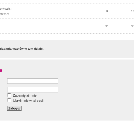
ocławiu
8
1
nternet.
31
3
lądania wątków w tym dziale.
Zapamiętaj mnie
Ukryj mnie w tej sesji