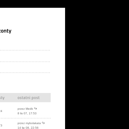
przez
Medb
24
8 lis 07, 17:53
przez mybolakata
73
14 lip 08, 22:56