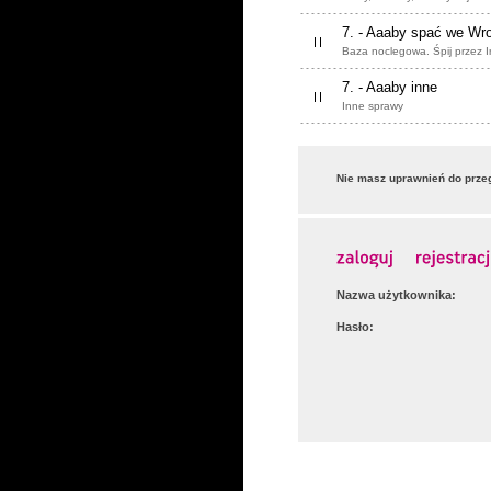
7. - Aaaby spać we Wr
Baza noclegowa. Śpij przez I
7. - Aaaby inne
Inne sprawy
Nie masz uprawnień do przeg
Nazwa użytkownika:
Hasło: