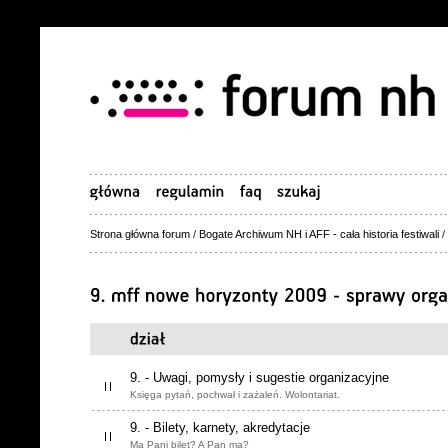
Strona główna forum
/
Bogate Archiwum NH i AFF - cała historia festiwali
/
9. - Uwagi, pomysły i sugestie organizacyjne
Księga pytań, pochwał i zażaleń. Wolontariat.
9. - Bilety, karnety, akredytacje
Ma Pani bilet? A Pan ma?