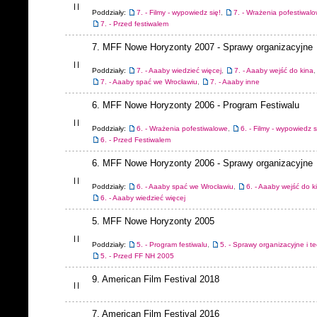
Poddziały:
7. - Filmy - wypowiedz się!
,
7. - Wrażenia pofestiwal
7. - Przed festiwalem
7. MFF Nowe Horyzonty 2007 - Sprawy organizacyjne
Poddziały:
7. - Aaaby wiedzieć więcej
,
7. - Aaaby wejść do kina
,
7. - Aaaby spać we Wrocławiu
,
7. - Aaaby inne
6. MFF Nowe Horyzonty 2006 - Program Festiwalu
Poddziały:
6. - Wrażenia pofestiwalowe
,
6. - Filmy - wypowiedz s
6. - Przed Festiwalem
6. MFF Nowe Horyzonty 2006 - Sprawy organizacyjne
Poddziały:
6. - Aaaby spać we Wrocławiu
,
6. - Aaaby wejść do k
6. - Aaaby wiedzieć więcej
5. MFF Nowe Horyzonty 2005
Poddziały:
5. - Program festiwalu
,
5. - Sprawy organizacyjne i t
5. - Przed FF NH 2005
9. American Film Festival 2018
7. American Film Festival 2016