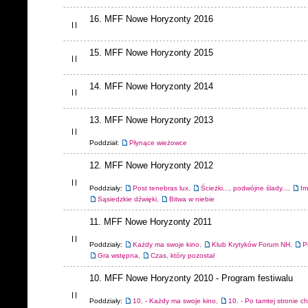
16. MFF Nowe Horyzonty 2016
15. MFF Nowe Horyzonty 2015
14. MFF Nowe Horyzonty 2014
13. MFF Nowe Horyzonty 2013
Poddział:
Płynące wieżowce
12. MFF Nowe Horyzonty 2012
Poddziały:
Post tenebras lux
,
Ścieżki..., podwójne ślady...
,
Im
Sąsiedzkie dźwięki
,
Bitwa w niebie
11. MFF Nowe Horyzonty 2011
Poddziały:
Każdy ma swoje kino
,
Klub Krytyków Forum NH
,
P
Gra wstępna
,
Czas, który pozostał
10. MFF Nowe Horyzonty 2010 - Program festiwalu
Poddziały:
10. - Każdy ma swoje kino
,
10. - Po tamtej stronie c