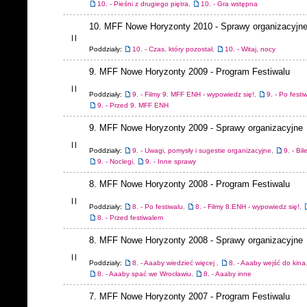
10. - Pieśni z drugiego piętra
,
10. - Gra wstępna
10. MFF Nowe Horyzonty 2010 - Sprawy organizacyjn
Poddziały:
10. - Czas, który pozostał
,
10. - Witaj, nocy
9. MFF Nowe Horyzonty 2009 - Program Festiwalu
Poddziały:
9. - Filmy 9. MFF ENH - wypowiedz się!
,
9. - Po festi
9. - Przed 9. MFF ENH
9. MFF Nowe Horyzonty 2009 - Sprawy organizacyjne
Poddziały:
9. - Uwagi, pomysły i sugestie organizacyjne
,
9. - Bil
9. - Noclegi
,
9. - Inne sprawy
8. MFF Nowe Horyzonty 2008 - Program Festiwalu
Poddziały:
8. - Po festiwalu
,
8. - Filmy 8.ENH - wypowiedz się!
,
8. - Przed festiwalem
8. MFF Nowe Horyzonty 2008 - Sprawy organizacyjne
Poddziały:
8. - Aaaby wiedzieć więcej
,
8. - Aaaby wejść do kina
8. - Aaaby spać we Wrocławiu
,
8. - Aaaby inne
7. MFF Nowe Horyzonty 2007 - Program Festiwalu