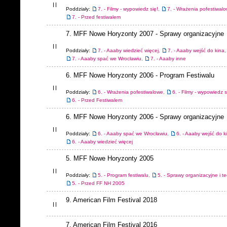
Poddziały:
7. - Filmy - wypowiedz się!
,
7. - Wrażenia pofestiwal
7. - Przed festiwalem
7. MFF Nowe Horyzonty 2007 - Sprawy organizacyjne
Poddziały:
7. - Aaaby wiedzieć więcej
,
7. - Aaaby wejść do kina
,
7. - Aaaby spać we Wrocławiu
,
7. - Aaaby inne
6. MFF Nowe Horyzonty 2006 - Program Festiwalu
Poddziały:
6. - Wrażenia pofestiwalowe
,
6. - Filmy - wypowiedz s
6. - Przed Festiwalem
6. MFF Nowe Horyzonty 2006 - Sprawy organizacyjne
Poddziały:
6. - Aaaby spać we Wrocławiu
,
6. - Aaaby wejść do k
6. - Aaaby wiedzieć więcej
5. MFF Nowe Horyzonty 2005
Poddziały:
5. - Program festiwalu
,
5. - Sprawy organizacyjne i t
5. - Przed FF NH 2005
9. American Film Festival 2018
7. American Film Festival 2016