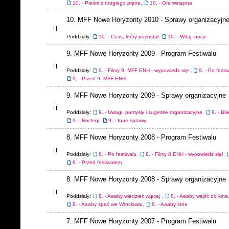
10. - Pieśni z drugiego piętra
,
10. - Gra wstępna
10. MFF Nowe Horyzonty 2010 - Sprawy organizacyjn
Poddziały:
10. - Czas, który pozostał
,
10. - Witaj, nocy
9. MFF Nowe Horyzonty 2009 - Program Festiwalu
Poddziały:
9. - Filmy 9. MFF ENH - wypowiedz się!
,
9. - Po festi
9. - Przed 9. MFF ENH
9. MFF Nowe Horyzonty 2009 - Sprawy organizacyjne
Poddziały:
9. - Uwagi, pomysły i sugestie organizacyjne
,
9. - Bil
9. - Noclegi
,
9. - Inne sprawy
8. MFF Nowe Horyzonty 2008 - Program Festiwalu
Poddziały:
8. - Po festiwalu
,
8. - Filmy 8.ENH - wypowiedz się!
,
8. - Przed festiwalem
8. MFF Nowe Horyzonty 2008 - Sprawy organizacyjne
Poddziały:
8. - Aaaby wiedzieć więcej
,
8. - Aaaby wejść do kina
8. - Aaaby spać we Wrocławiu
,
8. - Aaaby inne
7. MFF Nowe Horyzonty 2007 - Program Festiwalu