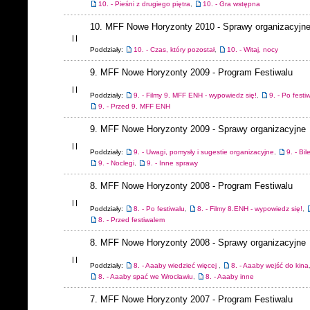
10. - Pieśni z drugiego piętra
,
10. - Gra wstępna
10. MFF Nowe Horyzonty 2010 - Sprawy organizacyjn
Poddziały:
10. - Czas, który pozostał
,
10. - Witaj, nocy
9. MFF Nowe Horyzonty 2009 - Program Festiwalu
Poddziały:
9. - Filmy 9. MFF ENH - wypowiedz się!
,
9. - Po festi
9. - Przed 9. MFF ENH
9. MFF Nowe Horyzonty 2009 - Sprawy organizacyjne
Poddziały:
9. - Uwagi, pomysły i sugestie organizacyjne
,
9. - Bil
9. - Noclegi
,
9. - Inne sprawy
8. MFF Nowe Horyzonty 2008 - Program Festiwalu
Poddziały:
8. - Po festiwalu
,
8. - Filmy 8.ENH - wypowiedz się!
,
8. - Przed festiwalem
8. MFF Nowe Horyzonty 2008 - Sprawy organizacyjne
Poddziały:
8. - Aaaby wiedzieć więcej
,
8. - Aaaby wejść do kina
8. - Aaaby spać we Wrocławiu
,
8. - Aaaby inne
7. MFF Nowe Horyzonty 2007 - Program Festiwalu