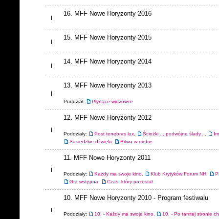
16. MFF Nowe Horyzonty 2016
15. MFF Nowe Horyzonty 2015
14. MFF Nowe Horyzonty 2014
13. MFF Nowe Horyzonty 2013
Poddział:
Płynące wieżowce
12. MFF Nowe Horyzonty 2012
Poddziały:
Post tenebras lux
,
Ścieżki..., podwójne ślady...
,
Im
Sąsiedzkie dźwięki
,
Bitwa w niebie
11. MFF Nowe Horyzonty 2011
Poddziały:
Każdy ma swoje kino
,
Klub Krytyków Forum NH
,
P
Gra wstępna
,
Czas, który pozostał
10. MFF Nowe Horyzonty 2010 - Program festiwalu
Poddziały:
10. - Każdy ma swoje kino
,
10. - Po tamtej stronie c