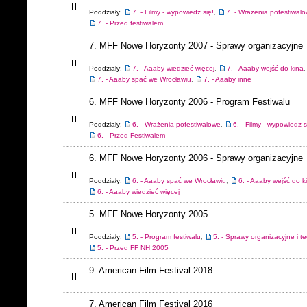
Poddziały:
7. - Filmy - wypowiedz się!
,
7. - Wrażenia pofestiwal
7. - Przed festiwalem
7. MFF Nowe Horyzonty 2007 - Sprawy organizacyjne
Poddziały:
7. - Aaaby wiedzieć więcej
,
7. - Aaaby wejść do kina
,
7. - Aaaby spać we Wrocławiu
,
7. - Aaaby inne
6. MFF Nowe Horyzonty 2006 - Program Festiwalu
Poddziały:
6. - Wrażenia pofestiwalowe
,
6. - Filmy - wypowiedz s
6. - Przed Festiwalem
6. MFF Nowe Horyzonty 2006 - Sprawy organizacyjne
Poddziały:
6. - Aaaby spać we Wrocławiu
,
6. - Aaaby wejść do k
6. - Aaaby wiedzieć więcej
5. MFF Nowe Horyzonty 2005
Poddziały:
5. - Program festiwalu
,
5. - Sprawy organizacyjne i t
5. - Przed FF NH 2005
9. American Film Festival 2018
7. American Film Festival 2016