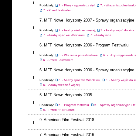
Poddziały:
7. - Filmy - wypowiedz się!
,
7. - Wrażenia pofestiwal
7. - Przed festiwalem
7. MFF Nowe Horyzonty 2007 - Sprawy organizacyjne
Poddziały:
7. - Aaaby wiedzieć więcej
,
7. - Aaaby wejść do kina
,
7. - Aaaby spać we Wrocławiu
,
7. - Aaaby inne
6. MFF Nowe Horyzonty 2006 - Program Festiwalu
Poddziały:
6. - Wrażenia pofestiwalowe
,
6. - Filmy - wypowiedz s
6. - Przed Festiwalem
6. MFF Nowe Horyzonty 2006 - Sprawy organizacyjne
Poddziały:
6. - Aaaby spać we Wrocławiu
,
6. - Aaaby wejść do k
6. - Aaaby wiedzieć więcej
5. MFF Nowe Horyzonty 2005
Poddziały:
5. - Program festiwalu
,
5. - Sprawy organizacyjne i t
5. - Przed FF NH 2005
9. American Film Festival 2018
7. American Film Festival 2016