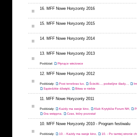
16. MFF Nowe Horyzonty 2016
15. MFF Nowe Horyzonty 2015
14. MFF Nowe Horyzonty 2014
13. MFF Nowe Horyzonty 2013
Poddział:
Płynące wieżowce
12. MFF Nowe Horyzonty 2012
Poddziały:
Post tenebras lux
,
Ścieżki..., podwójne ślady...
,
Im
Sąsiedzkie dźwięki
,
Bitwa w niebie
11. MFF Nowe Horyzonty 2011
Poddziały:
Każdy ma swoje kino
,
Klub Krytyków Forum NH
,
P
Gra wstępna
,
Czas, który pozostał
10. MFF Nowe Horyzonty 2010 - Program festiwalu
Poddziały:
10. - Każdy ma swoje kino
,
10. - Po tamtej stronie c