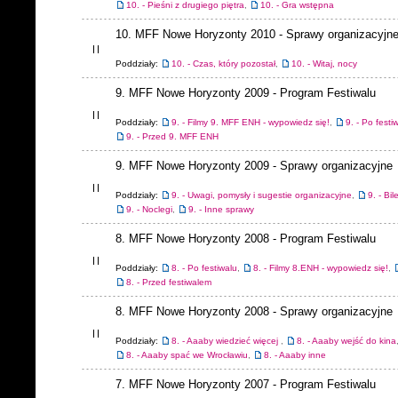
10. - Pieśni z drugiego piętra
,
10. - Gra wstępna
10. MFF Nowe Horyzonty 2010 - Sprawy organizacyjn
Poddziały:
10. - Czas, który pozostał
,
10. - Witaj, nocy
9. MFF Nowe Horyzonty 2009 - Program Festiwalu
Poddziały:
9. - Filmy 9. MFF ENH - wypowiedz się!
,
9. - Po festi
9. - Przed 9. MFF ENH
9. MFF Nowe Horyzonty 2009 - Sprawy organizacyjne
Poddziały:
9. - Uwagi, pomysły i sugestie organizacyjne
,
9. - Bil
9. - Noclegi
,
9. - Inne sprawy
8. MFF Nowe Horyzonty 2008 - Program Festiwalu
Poddziały:
8. - Po festiwalu
,
8. - Filmy 8.ENH - wypowiedz się!
,
8. - Przed festiwalem
8. MFF Nowe Horyzonty 2008 - Sprawy organizacyjne
Poddziały:
8. - Aaaby wiedzieć więcej
,
8. - Aaaby wejść do kina
8. - Aaaby spać we Wrocławiu
,
8. - Aaaby inne
7. MFF Nowe Horyzonty 2007 - Program Festiwalu