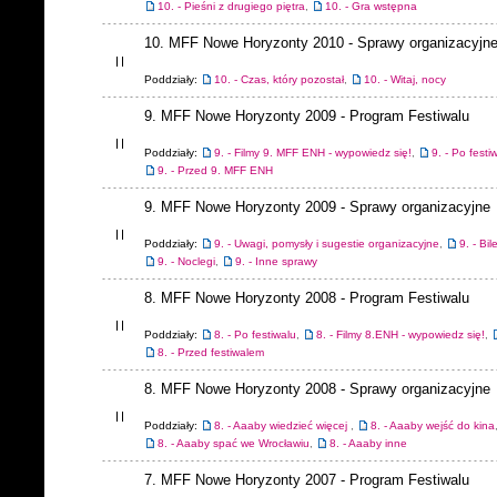
10. - Pieśni z drugiego piętra
,
10. - Gra wstępna
10. MFF Nowe Horyzonty 2010 - Sprawy organizacyjn
Poddziały:
10. - Czas, który pozostał
,
10. - Witaj, nocy
9. MFF Nowe Horyzonty 2009 - Program Festiwalu
Poddziały:
9. - Filmy 9. MFF ENH - wypowiedz się!
,
9. - Po festi
9. - Przed 9. MFF ENH
9. MFF Nowe Horyzonty 2009 - Sprawy organizacyjne
Poddziały:
9. - Uwagi, pomysły i sugestie organizacyjne
,
9. - Bil
9. - Noclegi
,
9. - Inne sprawy
8. MFF Nowe Horyzonty 2008 - Program Festiwalu
Poddziały:
8. - Po festiwalu
,
8. - Filmy 8.ENH - wypowiedz się!
,
8. - Przed festiwalem
8. MFF Nowe Horyzonty 2008 - Sprawy organizacyjne
Poddziały:
8. - Aaaby wiedzieć więcej
,
8. - Aaaby wejść do kina
8. - Aaaby spać we Wrocławiu
,
8. - Aaaby inne
7. MFF Nowe Horyzonty 2007 - Program Festiwalu