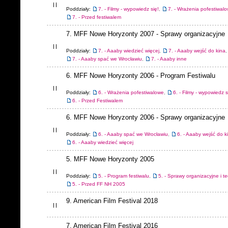
Poddziały:
7. - Filmy - wypowiedz się!
,
7. - Wrażenia pofestiwal
7. - Przed festiwalem
7. MFF Nowe Horyzonty 2007 - Sprawy organizacyjne
Poddziały:
7. - Aaaby wiedzieć więcej
,
7. - Aaaby wejść do kina
,
7. - Aaaby spać we Wrocławiu
,
7. - Aaaby inne
6. MFF Nowe Horyzonty 2006 - Program Festiwalu
Poddziały:
6. - Wrażenia pofestiwalowe
,
6. - Filmy - wypowiedz s
6. - Przed Festiwalem
6. MFF Nowe Horyzonty 2006 - Sprawy organizacyjne
Poddziały:
6. - Aaaby spać we Wrocławiu
,
6. - Aaaby wejść do k
6. - Aaaby wiedzieć więcej
5. MFF Nowe Horyzonty 2005
Poddziały:
5. - Program festiwalu
,
5. - Sprawy organizacyjne i t
5. - Przed FF NH 2005
9. American Film Festival 2018
7. American Film Festival 2016