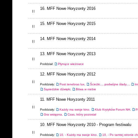
16. MFF Nowe Horyzonty 2016
15. MFF Nowe Horyzonty 2015
14. MFF Nowe Horyzonty 2014
13. MFF Nowe Horyzonty 2013
Poddział:
Płynące wieżowce
12. MFF Nowe Horyzonty 2012
Poddziały:
Post tenebras lux
,
Ścieżki..., podwójne ślady...
,
Im
Sąsiedzkie dźwięki
,
Bitwa w niebie
11. MFF Nowe Horyzonty 2011
Poddziały:
Każdy ma swoje kino
,
Klub Krytyków Forum NH
,
P
Gra wstępna
,
Czas, który pozostał
10. MFF Nowe Horyzonty 2010 - Program festiwalu
Poddziały:
10. - Każdy ma swoje kino
,
10. - Po tamtej stronie c