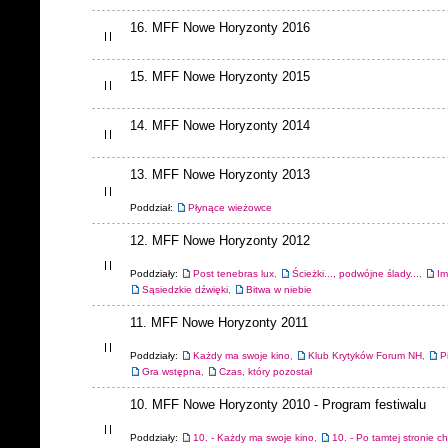
16. MFF Nowe Horyzonty 2016
15. MFF Nowe Horyzonty 2015
14. MFF Nowe Horyzonty 2014
13. MFF Nowe Horyzonty 2013
Poddział:
Płynące wieżowce
12. MFF Nowe Horyzonty 2012
Poddziały:
Post tenebras lux
,
Ścieżki..., podwójne ślady...
,
Im
Sąsiedzkie dźwięki
,
Bitwa w niebie
11. MFF Nowe Horyzonty 2011
Poddziały:
Każdy ma swoje kino
,
Klub Krytyków Forum NH
,
P
Gra wstępna
,
Czas, który pozostał
10. MFF Nowe Horyzonty 2010 - Program festiwalu
Poddziały:
10. - Każdy ma swoje kino
,
10. - Po tamtej stronie c