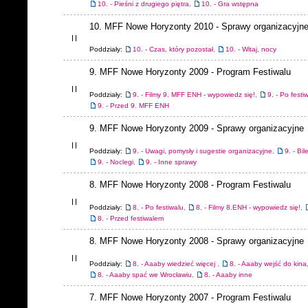
10. - Pieśni z drugiego piętra
,
10. - Gra wstępna
10. MFF Nowe Horyzonty 2010 - Sprawy organizacyjn
Poddziały:
10. - Czas, który pozostał
,
10. - Witaj, nocy
9. MFF Nowe Horyzonty 2009 - Program Festiwalu
Poddziały:
9. - Filmy 9. MFF ENH - wypowiedz się!
,
9. - Po festi
9. - Przed 9. MFF ENH
9. MFF Nowe Horyzonty 2009 - Sprawy organizacyjne
Poddziały:
9. - Uwagi, pomysły i sugestie organizacyjne
,
9. - Bil
9. - Noclegi
,
9. - Inne sprawy
8. MFF Nowe Horyzonty 2008 - Program Festiwalu
Poddziały:
8. - Po festiwalu
,
8. - Filmy 8.ENH - wypowiedz się!
,
8. - Przed festiwalem
8. MFF Nowe Horyzonty 2008 - Sprawy organizacyjne
Poddziały:
8. - Aaaby wiedzieć więcej
,
8. - Aaaby wejść do kina
8. - Aaaby spać we Wrocławiu
,
8. - Aaaby inne
7. MFF Nowe Horyzonty 2007 - Program Festiwalu