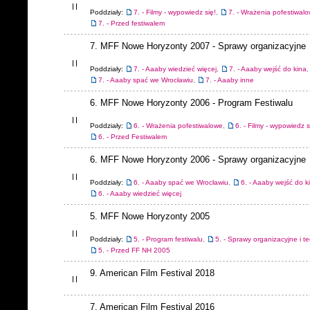
Poddziały:
7. - Filmy - wypowiedz się!
,
7. - Wrażenia pofestiwal
7. - Przed festiwalem
7. MFF Nowe Horyzonty 2007 - Sprawy organizacyjne
Poddziały:
7. - Aaaby wiedzieć więcej
,
7. - Aaaby wejść do kina
,
7. - Aaaby spać we Wrocławiu
,
7. - Aaaby inne
6. MFF Nowe Horyzonty 2006 - Program Festiwalu
Poddziały:
6. - Wrażenia pofestiwalowe
,
6. - Filmy - wypowiedz s
6. - Przed Festiwalem
6. MFF Nowe Horyzonty 2006 - Sprawy organizacyjne
Poddziały:
6. - Aaaby spać we Wrocławiu
,
6. - Aaaby wejść do k
6. - Aaaby wiedzieć więcej
5. MFF Nowe Horyzonty 2005
Poddziały:
5. - Program festiwalu
,
5. - Sprawy organizacyjne i t
5. - Przed FF NH 2005
9. American Film Festival 2018
7. American Film Festival 2016