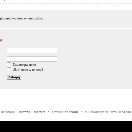
lądania wątków w tym dziale.
Zapamiętaj mnie
Ukryj mnie w tej sesji
Realizacja:
Pracownia Pakamera
• powered by
phpBB
• © Stowarzyszenie Nowy Horyzonty