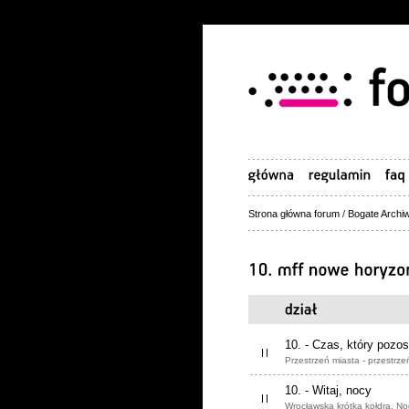
Strona główna forum
/
Bogate Archiw
10. - Czas, który pozos
Przestrzeń miasta - przestrzeń
10. - Witaj, nocy
Wrocławska krótka kołdra. No