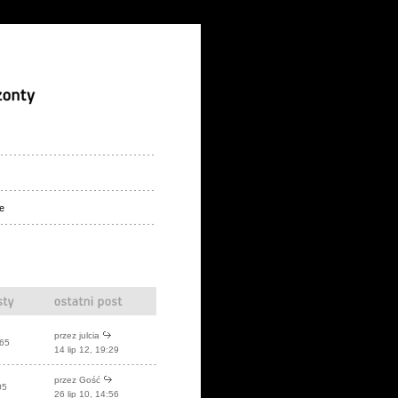
e
przez
julcia
65
14 lip 12, 19:29
przez Gość
05
26 lip 10, 14:56