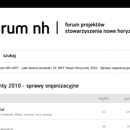
um NH i AFF - cała historia festiwali
/
10. MFF Nowe Horyzonty 2010 - Sprawy organizacyjn
tał
31
12
 festiwalu. Bilety, karnety i inne sprawy.
34
1
clegownia.