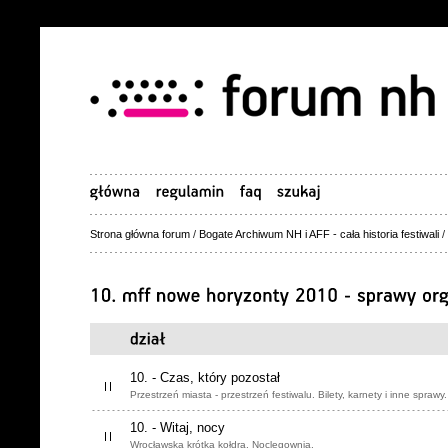
Strona główna forum
/
Bogate Archiwum NH i AFF - cała historia festiwali
/
10. - Czas, który pozostał
Przestrzeń miasta - przestrzeń festiwalu. Bilety, karnety i inne sprawy.
10. - Witaj, nocy
Wrocławska krótka kołdra. Noclegownia.