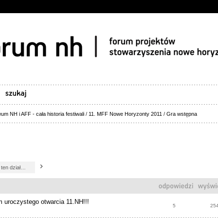
um NH i AFF - cała historia festiwali
/
11. MFF Nowe Horyzonty 2011
/
Gra wstępna
 uroczystego otwarcia 11.NH!!!
5
25