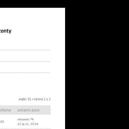
wątki: 31 • strona
1
z
1
mkrawiec
482
21 lip 11, 23:04