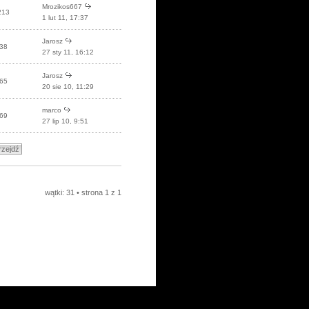
Mrozikos667
213
1 lut 11, 17:37
Jarosz
38
27 sty 11, 16:12
Jarosz
65
20 sie 10, 11:29
marco
69
27 lip 10, 9:51
wątki: 31 • strona
1
z
1