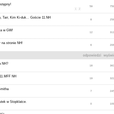
stępny!
59
75
1
2
, Tarr, Kim Ki-duk... Goście 11.NH
8
25
ka w GW!
12
31
 na stronie NH!
6
20
a NH?
18
36
 11.MFF NH
19
32
Smitha
7
24
tek w Stopklatce.
0
10