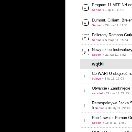
Program 11.MFF NH do
Seblon
» 1 lip 11, 11:08
Dumont, Gilliam, Breien
Seblon
» 29 cze 11, 11:51
Felietony Romana Gut
Seblon
» 5 maja 11, 15:54
Nowy sklep festiwalowy
Seblon
» 21 kwi 11, 7:52
Co WARTO obejrzeć n
boleyn
» 3 lip 11, 19:03
Otwarcie / Zamknięcie
aszeffel
» 27 cze 11, 22:25
Retrospektywa Jacka 
Seblon
» 30 sty 11, 22:19
Robić swoje. Roman Gu
Seblon
» 18 lip 11, 17:59