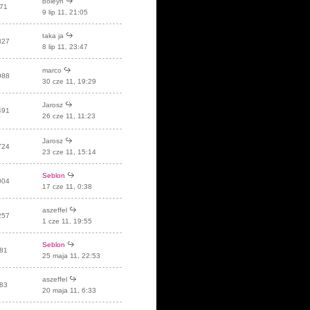
boleyn
71
9 lip 11, 21:05
taka ja
827
8 lip 11, 23:47
marco
988
30 cze 11, 19:29
Jarosz
491
26 cze 11, 11:23
Jarosz
724
23 cze 11, 15:14
Seblon
004
17 cze 11, 0:38
aszeffel
257
1 cze 11, 19:55
Seblon
81
25 maja 11, 22:53
aszeffel
83
20 maja 11, 6:33