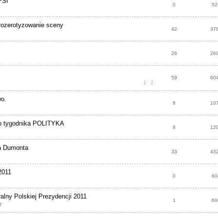
PSI
0
52
 rozerotyzowanie sceny
42
37
26
26
59
60
1
2
wo.
8
10
do tygodnika POLITYKA
8
12
a Dumonta
33
43
2011
0
60
alny Polskiej Prezydencji 2011
1
60
7