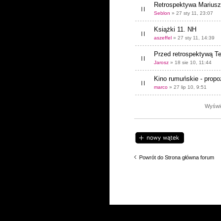
Retrospektywa Mariusz
Seblon
» 27 sty 11, 23:07
Książki 11. NH
aszeffel
» 27 sty 11, 14:39
Przed retrospektywą Te
Jarosz
» 18 sie 10, 11:44
Kino rumuńskie - prop
marco
» 27 lip 10, 9:51
Wyświe
Napisz wątek
Powrót do Strona główna forum