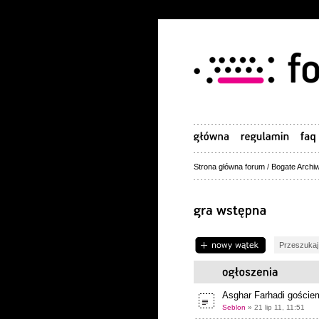
Strona główna forum
/
Bogate Archiw
Napisz wątek
Asghar Farhadi gościem
Seblon
» 21 lip 11, 11:51