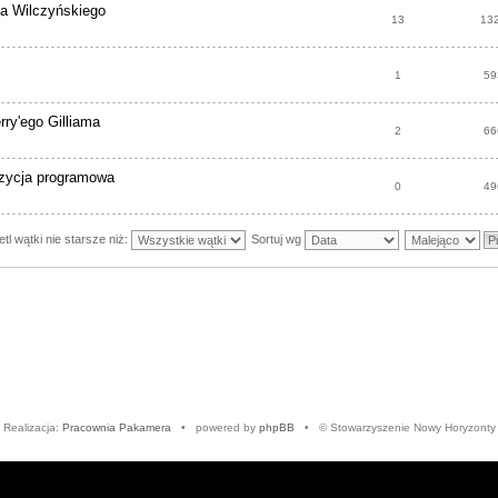
a Wilczyńskiego
13
13
1
59
rry'ego Gilliama
2
66
ozycja programowa
0
49
tl wątki nie starsze niż:
Sortuj wg
Realizacja:
Pracownia Pakamera
• powered by
phpBB
• © Stowarzyszenie Nowy Horyzonty