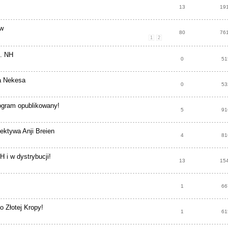
13
19
yw
80
76
1
2
1. NH
0
51
a Nekesa
0
53
ogram opublikowany!
5
91
pektywa Anji Breien
4
81
H i w dystrybucji!
13
15
1
66
 Złotej Kropy!
1
61