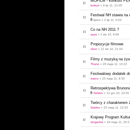
MOFILM - konkurs PE
boleyn
» 9 lip 11, 21:05
Festiwal NH stawia na
lipton » 2 lip 11, 0:03
Co na NH 2011 ?
ayya
» 2 sie 10, 9:48
Propozycje filmowe
okon
» 12 sie 10, 21:04
Filmy z muzyką na ży
Thane
» 29 maja 11, 13:22
Festiwalowy dodatek 
marco
» 25 maja 11, 8:35
Retrospektywa Brunon
Seblon
» 12 gru 10, 10:50
Twórcy z charakterem 
Seblon
» 25 maja 11, 22:53
Krajowy Program Kultur
tangerine
» 18 maja 11, 20:2