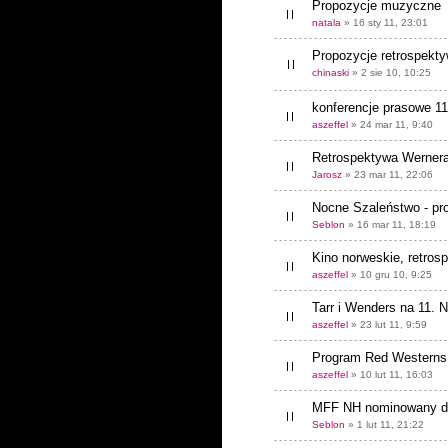
Propozycje muzyczne
natala
» 16 sty 11, 23:01
Propozycje retrospekt
chinaski
» 2 sie 10, 10:25
konferencje prasowe 1
aszeffel
» 24 mar 11, 9:40
Retrospektywa Werner
Jarosz
» 23 mar 11, 22:06
Nocne Szaleństwo - pr
Seblon
» 16 mar 11, 18:19
Kino norweskie, retros
aszeffel
» 10 gru 10, 9:25
Tarr i Wenders na 11. N
aszeffel
» 23 lut 11, 9:59
Program Red Westerns
aszeffel
» 10 lut 11, 16:03
MFF NH nominowany do
Seblon
» 1 lut 11, 21:22