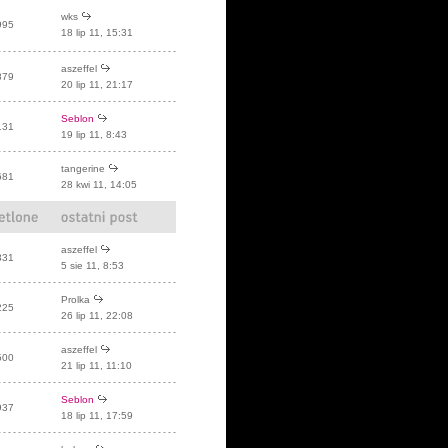
wks
995
18 lip 11, 15:31
aszeffel
879
20 lip 11, 21:17
Seblon
131
19 lip 11, 8:43
tangerine
681
28 kwi 11, 14:05
aszeffel
331
5 sie 11, 8:53
Prolka
225
26 lip 11, 22:08
aszeffel
500
21 lip 11, 11:10
Seblon
937
18 lip 11, 17:59