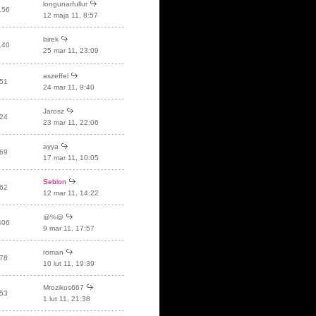
longunarfullur
156
12 maja 11, 8:57
birek
140
25 mar 11, 23:09
aszeffel
51
24 mar 11, 9:40
Jarosz
24
23 mar 11, 22:06
ayya
69
17 mar 11, 10:05
Seblon
62
12 mar 11, 14:22
@%@
406
9 mar 11, 17:57
roman
78
10 lut 11, 19:39
Mrozikos667
53
1 lut 11, 21:38