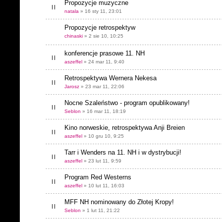
Propozycje muzyczne
natala
» 16 sty 11, 23:01
Propozycje retrospektyw
chinaski
» 2 sie 10, 10:25
konferencje prasowe 11. NH
aszeffel
» 24 mar 11, 9:40
Retrospektywa Wernera Nekesa
Jarosz
» 23 mar 11, 22:06
Nocne Szaleństwo - program opublikowany!
Seblon
» 16 mar 11, 18:19
Kino norweskie, retrospektywa Anji Breien
aszeffel
» 10 gru 10, 9:25
Tarr i Wenders na 11. NH i w dystrybucji!
aszeffel
» 23 lut 11, 9:59
Program Red Westerns
aszeffel
» 10 lut 11, 16:03
MFF NH nominowany do Złotej Kropy!
Seblon
» 1 lut 11, 21:22