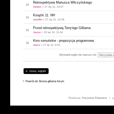
Retrospektywa Mariusza Wilczyńskiego
Seblon
» 27 sty 11, 23:07
Książki 11. NH
aszeffel
» 27 sty 11, 14:39
Przed retrospektywą Terry'ego Gilliama
Jarosz
» 18 sie 10, 11:44
Kino rumuńskie - propozycja programowa
marco
» 27 lip 10, 9:51
Wyświetl wątki nie starsze niż:
Napisz wątek
Powrót do Strona główna forum
Realizacja:
Pracownia Pakamera
• po