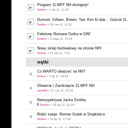
Program 11.MFF NH dostępny!
Seblon
» 1 lip 11, 11:08
Dumont, Gilliam, Breien, Tarr, Kim Ki-duk... Goście 11
Seblon
» 29 cze 11, 11:51
Felietony Romana Gutka w GW!
Seblon
» 5 maja 11, 15:54
Nowy sklep festiwalowy na stronie NH!
Seblon
» 21 kwi 11, 7:52
Co WARTO obejrzeć na NH?
boleyn
» 3 lip 11, 19:03
Otwarcie / Zamknięcie 11.MFF NH
aszeffel
» 27 cze 11, 22:25
Retrospektywa Jacka Smitha
Seblon
» 30 sty 11, 22:19
Robić swoje. Roman Gutek w Stopklatce.
Seblon
» 18 lip 11, 17:59