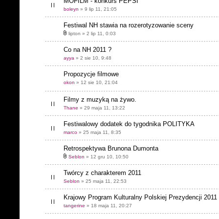
MOFILM - konkurs PEPSI
boleyn
» 9 lip 11, 21:05
Festiwal NH stawia na rozerotyzowanie sceny
lipton » 2 lip 11, 0:03
Co na NH 2011 ?
ayya
» 2 sie 10, 9:48
Propozycje filmowe
okon
» 12 sie 10, 21:04
Filmy z muzyką na żywo.
Thane
» 29 maja 11, 13:22
Festiwalowy dodatek do tygodnika POLITYKA
marco
» 25 maja 11, 8:35
Retrospektywa Brunona Dumonta
Seblon
» 12 gru 10, 10:50
Twórcy z charakterem 2011
Seblon
» 25 maja 11, 22:53
Krajowy Program Kulturalny Polskiej Prezydencji 2011
tangerine
» 18 maja 11, 20:27