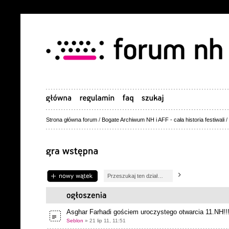
Strona główna forum
/
Bogate Archiwum NH i AFF - cała historia festiwali
/
Napisz wątek
Asghar Farhadi gościem uroczystego otwarcia 11.NH!!
Seblon
» 21 lip 11, 11:51