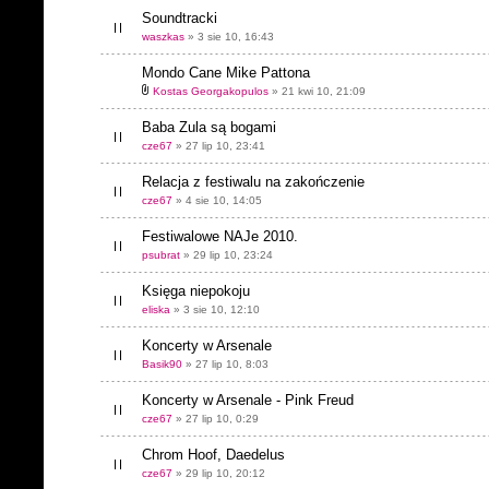
Soundtracki
waszkas
» 3 sie 10, 16:43
Mondo Cane Mike Pattona
Kostas Georgakopulos
» 21 kwi 10, 21:09
Baba Zula są bogami
cze67
» 27 lip 10, 23:41
Relacja z festiwalu na zakończenie
cze67
» 4 sie 10, 14:05
Festiwalowe NAJe 2010.
psubrat
» 29 lip 10, 23:24
Księga niepokoju
eliska
» 3 sie 10, 12:10
Koncerty w Arsenale
Basik90
» 27 lip 10, 8:03
Koncerty w Arsenale - Pink Freud
cze67
» 27 lip 10, 0:29
Chrom Hoof, Daedelus
cze67
» 29 lip 10, 20:12