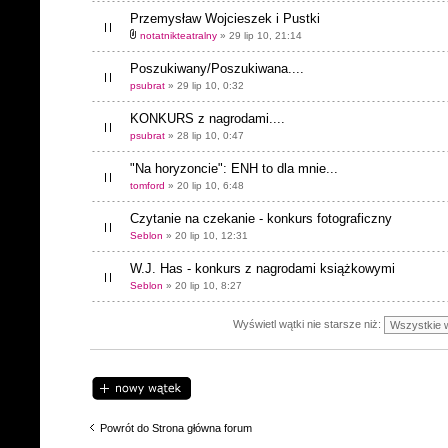
Przemysław Wojcieszek i Pustki
notatnikteatralny
» 29 lip 10, 21:14
Poszukiwany/Poszukiwana....
psubrat
» 29 lip 10, 0:32
KONKURS z nagrodami....
psubrat
» 28 lip 10, 0:47
"Na horyzoncie": ENH to dla mnie...
tomford
» 20 lip 10, 6:48
Czytanie na czekanie - konkurs fotograficzny
Seblon
» 20 lip 10, 12:31
W.J. Has - konkurs z nagrodami książkowymi
Seblon
» 20 lip 10, 8:27
Wyświetl wątki nie starsze niż:
Napisz wątek
Powrót do Strona główna forum