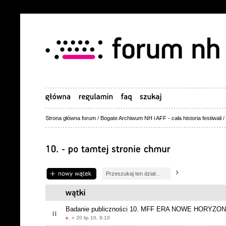
Strona główna forum
/
Bogate Archiwum NH i AFF - cała historia festiwali
/
Napisz wątek
Badanie publiczności 10. MFF ERA NOWE HORYZO
e.
» 20 lip 10, 9:10