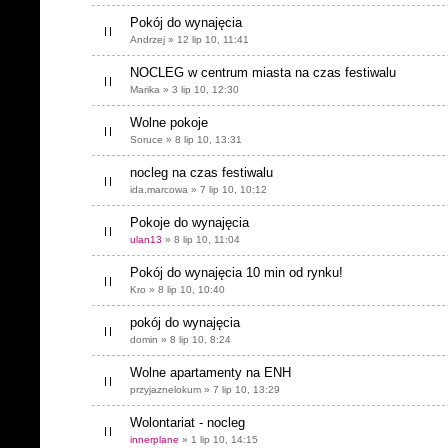
Pokój do wynajęcia
Andrzej » 12 lip 10, 11:41
NOCLEG w centrum miasta na czas festiwalu
Marika » 3 lip 10, 12:30
Wolne pokoje
Soruce » 8 lip 10, 13:31
nocleg na czas festiwalu
ida.marcowa » 7 lip 10, 10:12
Pokoje do wynajęcia
ulan13
» 8 lip 10, 11:04
Pokój do wynajęcia 10 min od rynku!
Kro » 8 lip 10, 10:40
pokój do wynajęcia
domin » 8 lip 10, 8:24
Wolne apartamenty na ENH
przyjaznelokum » 7 lip 10, 13:29
Wolontariat - nocleg
innerplane
» 1 lip 10, 14:15