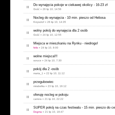
Do wynajęcia pokoje w ciekawej okolicy - 16-23 zł
Gość » 26 lip 10, 14:56
Nocleg do wynajęcia - 10 min. pieszo od Heliosa
Krzysztof » 26 lip 10, 14:35
wolny pokój do wynajęcia dla 2 osób
Gość » 24 lip 10, 12:55
Miejsca w mieszkaniu na Rynku - niedrogo!
felis
» 24 lip 10, 8:00
wolne miejsca!!!
soruce » 24 lip 10, 7:30
pokój dla 2 -osób
marta_1 » 22 lip 10, 11:12
przegubowiec
mirabelka » 23 lip 10, 16:12
oferuję nocleg w pokoju
carrera » 21 lip 10, 22:22
SUPER pokój na czas festiwalu - 15 min. pieszo do c
Dogma
» 21 lip 10, 18:47