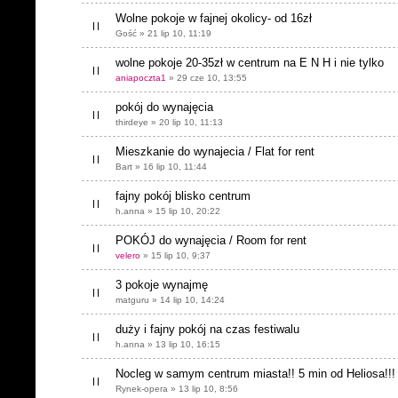
Wolne pokoje w fajnej okolicy- od 16zł
Gość » 21 lip 10, 11:19
wolne pokoje 20-35zł w centrum na E N H i nie tylko
aniapoczta1
» 29 cze 10, 13:55
pokój do wynajęcia
thirdeye » 20 lip 10, 11:13
Mieszkanie do wynajecia / Flat for rent
Bart » 16 lip 10, 11:44
fajny pokój blisko centrum
h.anna » 15 lip 10, 20:22
POKÓJ do wynajęcia / Room for rent
velero
» 15 lip 10, 9:37
3 pokoje wynajmę
matguru » 14 lip 10, 14:24
duży i fajny pokój na czas festiwalu
h.anna » 13 lip 10, 16:15
Nocleg w samym centrum miasta!! 5 min od Heliosa!!!
Rynek-opera » 13 lip 10, 8:56