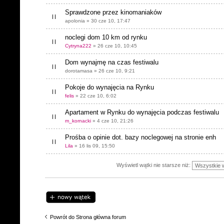
Sprawdzone przez kinomaniaków
apolonia » 30 cze 10, 17:47
noclegi dom 10 km od rynku
Cytryna222
» 26 cze 10, 10:45
Dom wynajmę na czas festiwalu
dorotamasa » 26 cze 10, 9:21
Pokoje do wynajęcia na Rynku
felis
» 22 cze 10, 6:02
Apartament w Rynku do wynajęcia podczas festiwalu
m_kornacki
» 4 cze 10, 21:26
Prośba o opinie dot. bazy noclegowej na stronie enh
Lila
» 16 lis 09, 15:50
Wyświetl wątki nie starsze niż:
Napisz wątek
Powrót do Strona główna forum