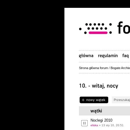
Strona główna forum
/
Bogate Archiw
Napisz wątek
Noclegi 2010
eliska
» 13 sty 10, 20:51