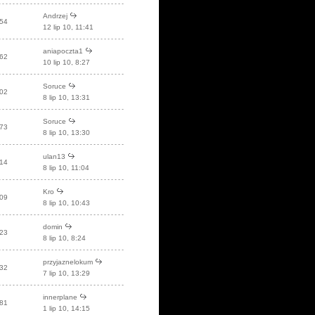
Andrzej
54
12 lip 10, 11:41
aniapoczta1
62
10 lip 10, 8:27
Soruce
02
8 lip 10, 13:31
Soruce
73
8 lip 10, 13:30
ulan13
14
8 lip 10, 11:04
Kro
09
8 lip 10, 10:43
domin
23
8 lip 10, 8:24
przyjaznelokum
32
7 lip 10, 13:29
innerplane
81
1 lip 10, 14:15