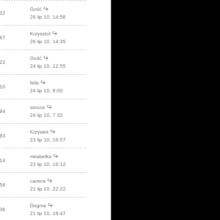
Gość
02
26 lip 10, 14:56
Krzysztof
67
26 lip 10, 14:35
Gość
22
24 lip 10, 12:55
felis
10
24 lip 10, 8:00
soruce
94
24 lip 10, 7:32
Krzysiek
83
23 lip 10, 16:57
mirabelka
14
23 lip 10, 16:12
carrera
58
21 lip 10, 22:22
Dogma
06
21 lip 10, 18:47