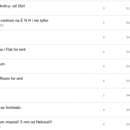
kolicy- od 16zł
0
51
 centrum na E N H i nie tylko
1
56
:55
0
50
 / Flat for rent
0
53
rum
0
53
Room for rent
0
53
1
59
zas festiwalu
0
49
 miasta!! 5 min od Heliosa!!!
0
50
6