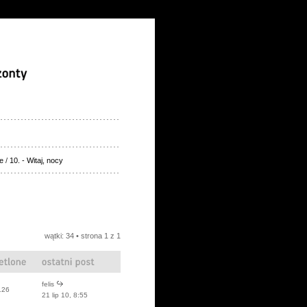
e
/
10. - Witaj, nocy
wątki: 34 • strona
1
z
1
felis
126
21 lip 10, 8:55