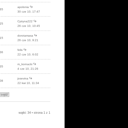
apolonia
65
30 cze 10, 17:47
Cytryna222
25
26 cze 10, 10:45
dorotamasa
15
26 cze 10, 9:21
felis
36
22 cze 10, 6:02
m_kornacki
35
4 cze 10, 21:26
josevina
08
22 kwi 10, 11:34
wątki: 34 • strona
1
z
1