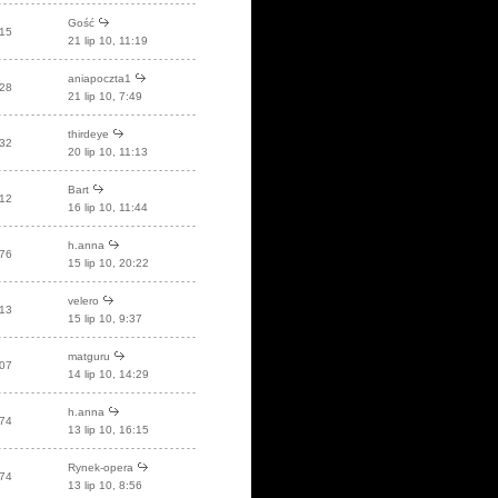
Gość
15
21 lip 10, 11:19
aniapoczta1
28
21 lip 10, 7:49
thirdeye
32
20 lip 10, 11:13
Bart
12
16 lip 10, 11:44
h.anna
76
15 lip 10, 20:22
velero
13
15 lip 10, 9:37
matguru
07
14 lip 10, 14:29
h.anna
74
13 lip 10, 16:15
Rynek-opera
74
13 lip 10, 8:56