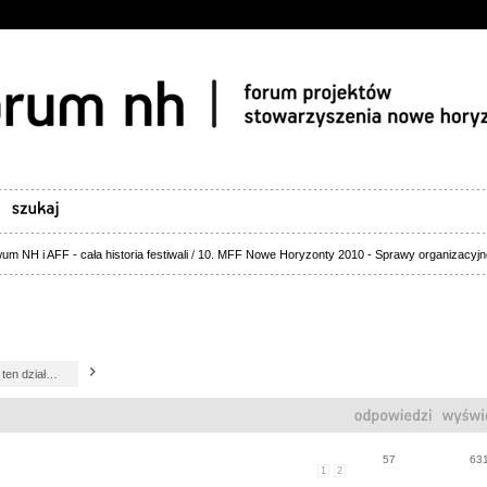
um NH i AFF - cała historia festiwali
/
10. MFF Nowe Horyzonty 2010 - Sprawy organizacyjn
57
63
1
2