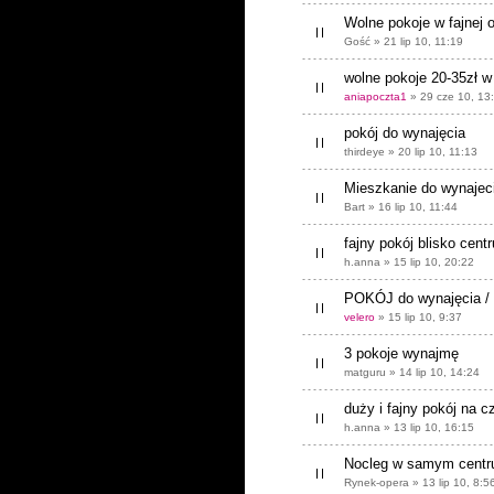
Wolne pokoje w fajnej o
Gość » 21 lip 10, 11:19
wolne pokoje 20-35zł w
aniapoczta1
» 29 cze 10, 13
pokój do wynajęcia
thirdeye » 20 lip 10, 11:13
Mieszkanie do wynajecia
Bart » 16 lip 10, 11:44
fajny pokój blisko cent
h.anna » 15 lip 10, 20:22
POKÓJ do wynajęcia / 
velero
» 15 lip 10, 9:37
3 pokoje wynajmę
matguru » 14 lip 10, 14:24
duży i fajny pokój na c
h.anna » 13 lip 10, 16:15
Nocleg w samym centrum
Rynek-opera » 13 lip 10, 8:5