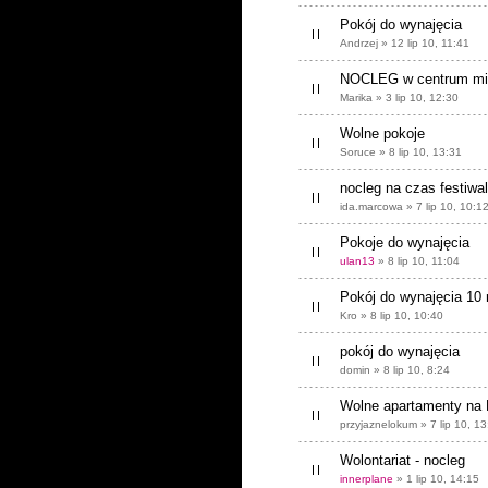
Pokój do wynajęcia
Andrzej » 12 lip 10, 11:41
NOCLEG w centrum mia
Marika » 3 lip 10, 12:30
Wolne pokoje
Soruce » 8 lip 10, 13:31
nocleg na czas festiwa
ida.marcowa » 7 lip 10, 10:1
Pokoje do wynajęcia
ulan13
» 8 lip 10, 11:04
Pokój do wynajęcia 10 
Kro » 8 lip 10, 10:40
pokój do wynajęcia
domin » 8 lip 10, 8:24
Wolne apartamenty na
przyjaznelokum » 7 lip 10, 13
Wolontariat - nocleg
innerplane
» 1 lip 10, 14:15