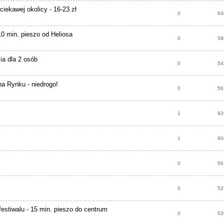
iekawej okolicy - 16-23 zł
0
84
10 min. pieszo od Heliosa
0
58
ia dla 2 osób
0
54
a Rynku - niedrogo!
0
56
1
92
1
60
0
56
0
52
stiwalu - 15 min. pieszo do centrum
0
52