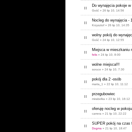
Do wynajęcia pokoje w c
Gość » 26 lip 10, 14:56
Nocleg do wynajęcia - 
Krzysztof » 26 lip 10, 14:35
wolny pokój do wynajęc
Gość » 24 lip 10, 12:55
Miejsca w mieszkaniu n
felis
» 24 lip 10, 8:00
wolne miejsca!!!
soruce » 24 lip 10, 7:30
pokój dla 2 -osób
marta_1 » 22 lip 10, 11:12
przegubowiec
mirabelka » 23 lip 10, 16:12
oferuję nocleg w pokoju
carrera » 21 lip 10, 22:22
SUPER pokój na czas fe
Dogma
» 21 lip 10, 18:47