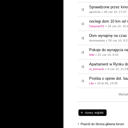
Sprawdzone przez kin
apolonia » 30 cze 10, 17:47
noclegi dom 10 km od 
Cytryna222
» 26 cze 10, 10:
Dom wynajmę na czas f
dorotamasa » 26 cze 10, 9:2
Pokoje do wynajęcia n
felis
» 22 cze 10, 6:02
Apartament w Rynku do
m_kornacki
» 4 cze 10, 21:2
Prośba o opinie dot. b
Lila
» 16 lis 09, 15:50
Wyświe
Napisz wątek
Powrót do Strona główna forum