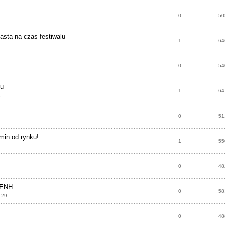
0
50
sta na czas festiwalu
1
64
0
54
lu
1
64
2
0
51
min od rynku!
1
55
0
48
 ENH
0
58
:29
0
48