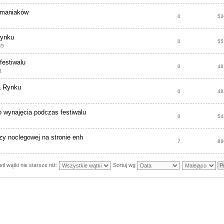
omaniaków
0
53
rynku
0
55
45
estiwalu
0
48
1
a Rynku
0
48
 wynajęcia podczas festiwalu
0
54
6
azy noclegowej na stronie enh
7
86
tl wątki nie starsze niż:
Sortuj wg