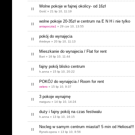
Wolne pokoje w fajnej okolicy- od 16zł
Gość » 21 lip 10, 11:19
wolne pokoje 20-35zł w centrum na E N H i nie tylko
aniapoczta1
» 29 cze 10, 13:55
pokój do wynajęcia
thirdeye » 20 lip 10, 11:13
Mieszkanie do wynajecia / Flat for rent
Bart » 16 lip 10, 11:44
fajny pokój blisko centrum
h.anna » 15 lip 10, 20:22
POKÓJ do wynajęcia / Room for rent
velero
» 15 lip 10, 9:37
3 pokoje wynajmę
matguru » 14 lip 10, 14:24
duży i fajny pokój na czas festiwalu
h.anna » 13 lip 10, 16:15
Nocleg w samym centrum miasta!! 5 min od Heliosa!!!
Rynek-opera » 13 lip 10, 8:56