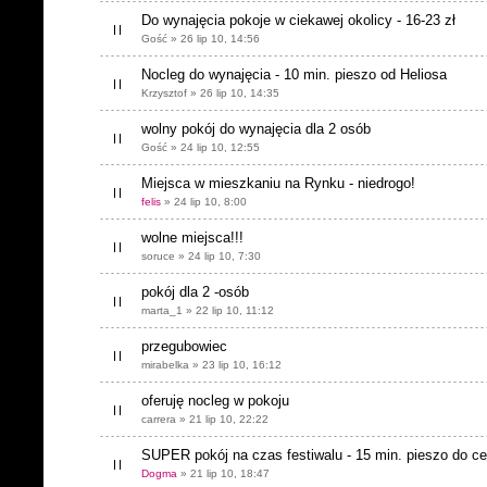
Do wynajęcia pokoje w ciekawej okolicy - 16-23 zł
Gość » 26 lip 10, 14:56
Nocleg do wynajęcia - 10 min. pieszo od Heliosa
Krzysztof » 26 lip 10, 14:35
wolny pokój do wynajęcia dla 2 osób
Gość » 24 lip 10, 12:55
Miejsca w mieszkaniu na Rynku - niedrogo!
felis
» 24 lip 10, 8:00
wolne miejsca!!!
soruce » 24 lip 10, 7:30
pokój dla 2 -osób
marta_1 » 22 lip 10, 11:12
przegubowiec
mirabelka » 23 lip 10, 16:12
oferuję nocleg w pokoju
carrera » 21 lip 10, 22:22
SUPER pokój na czas festiwalu - 15 min. pieszo do c
Dogma
» 21 lip 10, 18:47