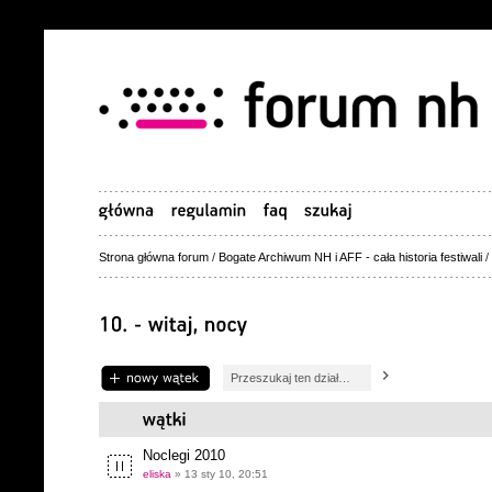
Strona główna forum
/
Bogate Archiwum NH i AFF - cała historia festiwali
/
Napisz wątek
Noclegi 2010
eliska
» 13 sty 10, 20:51