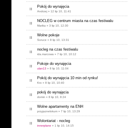
Pokój do wynajęcia
Andrzej » 12 lip 10, 11:41
NOCLEG w centrum miasta na czas festiwalu
Marika » 3 lip 10, 12:30
Wolne pokoje
Soruce » 8 lip 10, 13:31
nocleg na czas festiwalu
ida.marcowa » 7 lip 10, 10:12
Pokoje do wynajęcia
ulan13
» 8 lip 10, 11:04
Pokój do wynajęcia 10 min od rynku!
Kro » 8 lip 10, 10:40
pokój do wynajęcia
domin » 8 lip 10, 8:24
Wolne apartamenty na ENH
przyjaznelokum » 7 lip 10, 13:29
Wolontariat - nocleg
innerplane
» 1 lip 10, 14:15