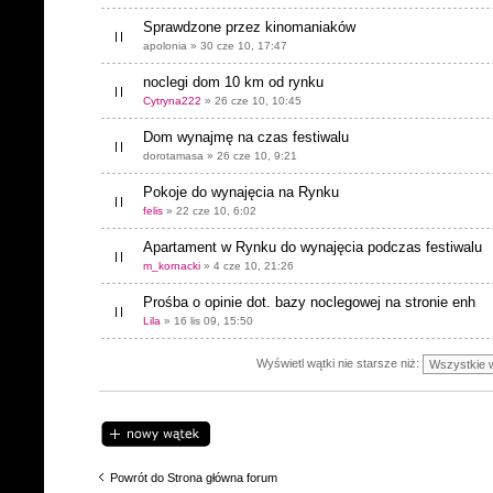
Sprawdzone przez kinomaniaków
apolonia » 30 cze 10, 17:47
noclegi dom 10 km od rynku
Cytryna222
» 26 cze 10, 10:45
Dom wynajmę na czas festiwalu
dorotamasa » 26 cze 10, 9:21
Pokoje do wynajęcia na Rynku
felis
» 22 cze 10, 6:02
Apartament w Rynku do wynajęcia podczas festiwalu
m_kornacki
» 4 cze 10, 21:26
Prośba o opinie dot. bazy noclegowej na stronie enh
Lila
» 16 lis 09, 15:50
Wyświetl wątki nie starsze niż:
Napisz wątek
Powrót do Strona główna forum