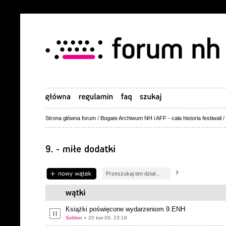
Strona główna forum
/
Bogate Archiwum NH i AFF - cała historia festiwali
/
Napisz wątek
Książki poświęcone wydarzeniom 9.ENH
Seblon
» 20 kwi 09, 23:18