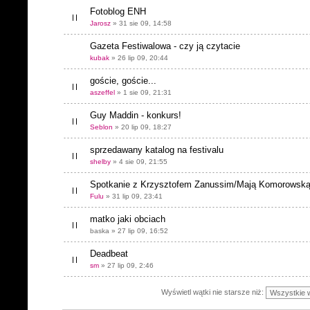
Fotoblog ENH
Jarosz
» 31 sie 09, 14:58
Gazeta Festiwalowa - czy ją czytacie
kubak
» 26 lip 09, 20:44
goście, goście...
aszeffel
» 1 sie 09, 21:31
Guy Maddin - konkurs!
Seblon
» 20 lip 09, 18:27
sprzedawany katalog na festivalu
shelby
» 4 sie 09, 21:55
Spotkanie z Krzysztofem Zanussim/Mają Komorowsk
Fulu
» 31 lip 09, 23:41
matko jaki obciach
baska » 27 lip 09, 16:52
Deadbeat
sm
» 27 lip 09, 2:46
Wyświetl wątki nie starsze niż: