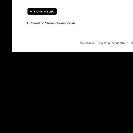
Napisz wątek
Powrót do Strona główna forum
Realizacja:
Pracownia Pakamera
• po