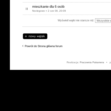
mieszkanie dla 6 osób
Noclegowo » 2 cze 08, 20:09
Wyświetl wątki nie starsze niż:
Napisz wątek
Powrót do Strona główna forum
Realizacja:
Pracownia Pakamera
• po