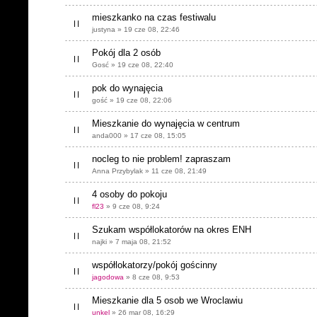
mieszkanko na czas festiwalu
justyna » 19 cze 08, 22:46
Pokój dla 2 osób
Gosć » 19 cze 08, 22:40
pok do wynajęcia
gość » 19 cze 08, 22:06
Mieszkanie do wynajęcia w centrum
anda000 » 17 cze 08, 15:05
nocleg to nie problem! zapraszam
Anna Przybylak » 11 cze 08, 21:49
4 osoby do pokoju
fl23
» 9 cze 08, 9:24
Szukam współlokatorów na okres ENH
najki » 7 maja 08, 21:52
współlokatorzy/pokój gościnny
jagodowa
» 8 cze 08, 9:53
Mieszkanie dla 5 osob we Wroclawiu
unkel
» 26 mar 08, 16:29