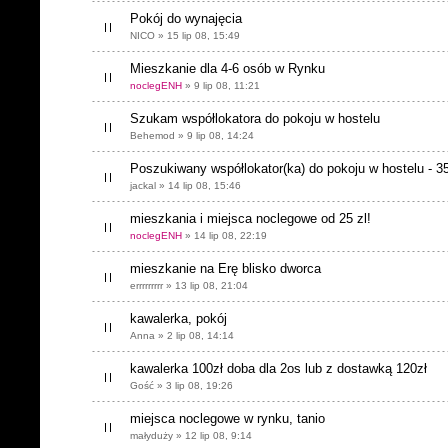
Pokój do wynajęcia
NICO » 15 lip 08, 15:49
Mieszkanie dla 4-6 osób w Rynku
noclegENH
» 9 lip 08, 11:21
Szukam współlokatora do pokoju w hostelu
Behemod » 9 lip 08, 14:24
Poszukiwany współlokator(ka) do pokoju w hostelu - 35
jackal » 14 lip 08, 15:46
mieszkania i miejsca noclegowe od 25 zl!
noclegENH
» 14 lip 08, 22:19
mieszkanie na Erę blisko dworca
errrrrrrrr » 13 lip 08, 21:04
kawalerka, pokój
Anna » 2 lip 08, 14:14
kawalerka 100zł doba dla 2os lub z dostawką 120zł
Gość » 3 lip 08, 19:26
miejsca noclegowe w rynku, tanio
małyduży » 12 lip 08, 9:14