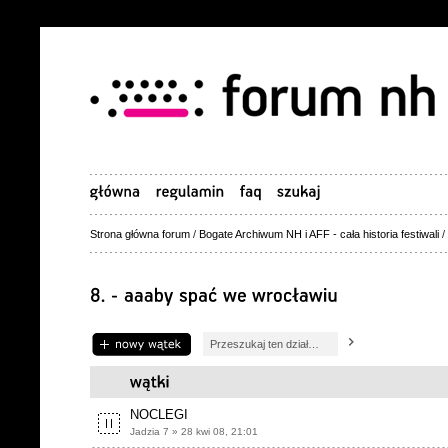
Strona główna forum
/
Bogate Archiwum NH i AFF - cała historia festiwali
/
Napisz wątek
NOCLEGI
Jadzia 7 » 28 kwi 08, 21:01