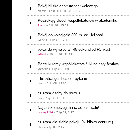
Pokój blisko centrum festiwalowego
Marcin - pokój » 11 lip 08, 20:13
Poszukuję dwóch współlokatorów w akademiku
Ewan
» 9 lip 08, 15:52
Pokój do wynajęcia 350 m. od Heliosa!
Gość » 11 lip 08, 12:17
pokój do wynajęcia - 45 sekund od Rynku:)
lukisai
» 30 cze 08, 21:18
Poszukujemy współlokatora / -ki na cały festiwal
yatzech » 1 lip 08, 11:01
The Stranger Hostel - pytanie
nme » 7 lip 08, 14:00
szukam osoby do pokoju
pm » 7 lip 08, 12:18
Najtańsze noclegi na czas festiwalu!
noclegENH
» 7 lip 08, 9:37
szukam dla siebie pokoju (b. blisko centrum)
alek » 7 lip 08, 2:07