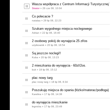
Wasza współpraca z Centrum Informacji Turystycznej
Strator
» 26 cze 08, 10:04
Co polecacie ?
natalaa » 29 lip 08, 22:23
Szukam wygodnego miejsca noclegowego
Adrian » 22 lip 08, 16:40
2 osobowy pokój do wynajęcia 25 zł/os
użytkownik » 20 lip 08, 16:54
Są jeszcze noclegi!!
Kuba » 20 lip 08, 13:23
2 mieszkania do wynajęcia - 60zl/2os.
buk » 18 lip 08, 15:12
plac nowy targ
plac nowy targ » 18 lip 08, 8:34
Poszukuję miejsca do spania (łóżko/materac/podłoga)
Karelina » 17 lip 08, 14:38
do wynajęcia mieszkanie
legnicka » 17 lip 08, 23:49