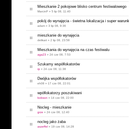
Mieszkanie 2 pokojowe blisko centrum festiwalowego
MarcinP » 5 lip 08, 11:40
pokój do wynajęcia - świetna lokalizacja i super warunk
adam » 3 lip 08, 9:36
mieszkanie do wynajęcia
delikart » 2 lip 08, 23:58
Mieszkania do wynajęcia na czas festiwalu
aga23
» 24 cze 08, 7:53
Szukamy współlokatorów
rp
» 24 cze 08, 11:38
Dwójka współlokatorów
eh08 » 17 cze 08, 22:01
wpółlokatorzy poszukiwani
bobson
» 14 cze 08, 22:00
Nocleg - mieszkanie
grze
» 24 cze 08, 12:40
nocleg jako żaba
aszeffel
» 19 cze 08, 14:28